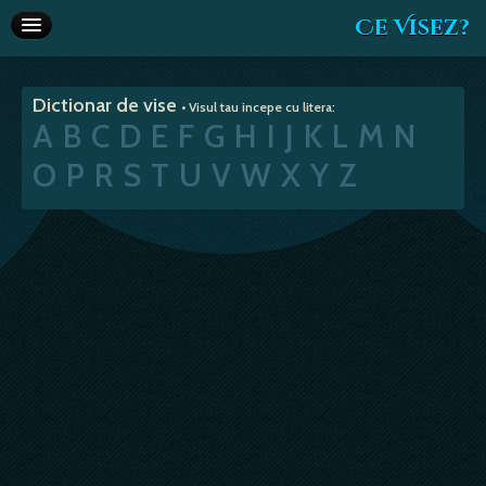
Ce Visez?
Dictionar de vise
Dictionar de vise
• Visul tau incepe cu litera:
Interpretare vise
A
B
C
D
E
F
G
H
I
J
K
L
M
N
Articole
O
P
R
S
T
U
V
W
X
Y
Z
Horoscop
Va recomandam
Despre