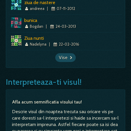
ziua de nastere
andreea
|
07-11-2012
bunica
Bogdan
|
24-03-2013
Ziua nunti
Nadelyna
|
22-02-2016
Vise
Interpreteaza-ti visul!
Afla acum semnificatia visului tau!
Descrie visul din noaptea trecuta sau oricare vis pe
care doresti sa-l interpretezi si haide sa incercam sa-l
interpretam impreuna. Astfel fiecare poate sa isi dea
cu parerea si cu siguranta vom gasi o interpretare cat