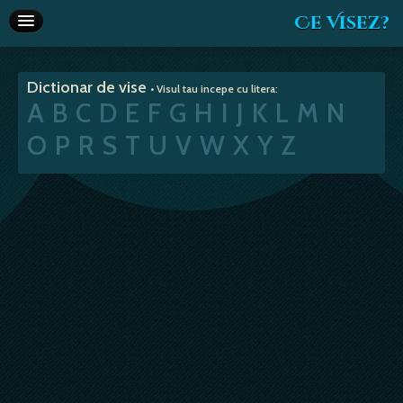
Ce Visez?
Dictionar de vise
Dictionar de vise
• Visul tau incepe cu litera:
Interpretare vise
A
B
C
D
E
F
G
H
I
J
K
L
M
N
Articole
O
P
R
S
T
U
V
W
X
Y
Z
Horoscop
Va recomandam
Despre