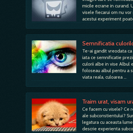
micile ecrane in curand. U
visele fiecarui om nu vor 
acestui experiment poate 
Semnificatia culorilo
Te-ai gandit vreodata ca 
iata ce semnificatie prez
culorii albe in vise Albul
foloseau albul pentru a s
viata reala, culoarea …
Traim urat, visam ur
Ce facem cu visele? Ce re
ale subconstientului? Sun
legatura cu aceasta lume 
descrie experienta subcon