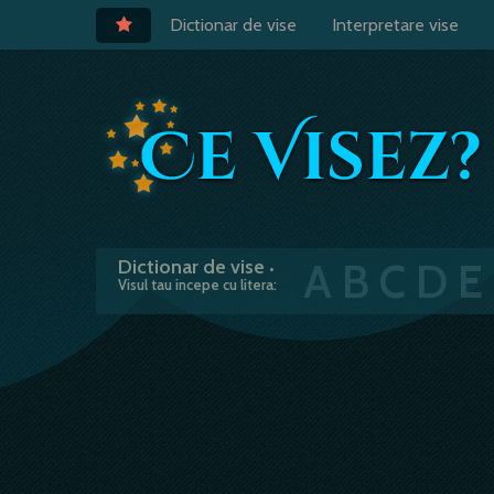
Dictionar de vise
Interpretare vise
A
B
C
D
E
Dictionar de vise
•
Visul tau incepe cu litera: