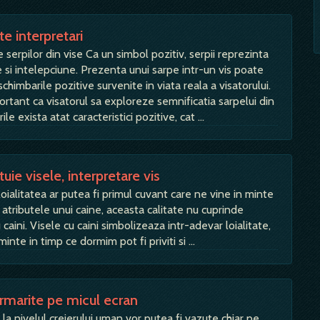
te interpretari
 serpilor din vise Ca un simbol pozitiv, serpii reprezinta
si intelepciune. Prezenta unui sarpe intr-un vis poate
schimbarile pozitive survenite in viata reala a visatorului.
nt ca visatorul sa exploreze semnificatia sarpelui din
rile exista atat caracteristici pozitive, cat …
uie visele, interpretare vis
 loialitatea ar putea fi primul cuvant care ne vine in minte
atributele unui caine, aceasta calitate nu cuprinde
 caini. Visele cu caini simbolizeaza intr-adevar loialitate,
 minte in timp ce dormim pot fi priviti si …
urmarite pe micul ecran
la nivelul creierului uman vor putea fi vazute chiar pe