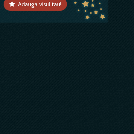
Adauga visul tau!