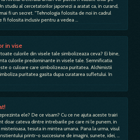
n studiu al cercetatorilor japonezi a aratat ca, in curand,
mai fi un secret. "Tehnologia folosita de noi in cadrul
fi folosita inclusiv pentru a vedea …
r in vise
toate culorile din visele tale simbolizeaza ceva? Ei bine,
inta culorile predominante in visele tale. Semnificatia
 este o culoare care simbolizeaza puritatea. Alchimistii
imboliza puritatea gasita dupa curatarea sufletului. In
at!
prezinta ele? De ce visam? Cu ce ne ajuta aceste trairi
t doar cateva dintre intrebarile pe care ni le punem, in
misterioasa, tesuta in mintea umana. Pana la urma, visul
stientului printr-o succesiune de imagini, sunete, idei, …