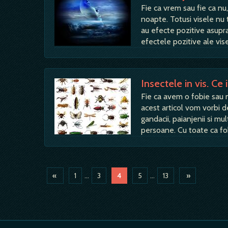
Fie ca vrem sau fie ca nu
noapte. Totusi visele nu 
au efecte pozitive asupr
efectele pozitive ale vi
Insectele in vis. Ce
Fie ca avem o fobie sau n
acest articol vom vorbi d
gandacii, paianjenii si mu
persoane. Cu toate ca fo
«
1
...
3
4
5
...
13
»