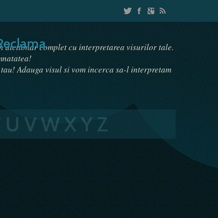
Reclama
un dictionar complet cu interpretarea visurilor tale.
emnatatea!
i tau! Adauga visul si vom incerca sa-l interpretam
T
U
V
W
X
Y
Z