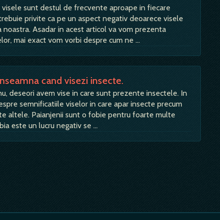
, visele sunt destul de frecvente aproape in fiecare
trebuie privite ca pe un aspect negativ deoarece visele
a noastra. Asadar in acest articol va vom prezenta
selor, mai exact vom vorbi despre cum ne …
 inseamna cand visezi insecte.
u, deseori avem vise in care sunt prezente insectele. In
espre semnificatiile viselor in care apar insecte precum
lte altele. Paianjenii sunt o fobie pentru foarte multe
bia este un lucru negativ se …