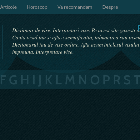
Articole
Horoscop
Va recomandam
Despre
Dictionar de vise. Interpretari vise. Pe acest site gasesti 
Cauta visul tau si afla-i semnificatia, talmacirea sau ins
Dictionarul tau de vise online. Afla acum intelesul visulu
impreuna. Interpretare vise.
F
G
H
I
J
K
L
M
N
O
P
R
S