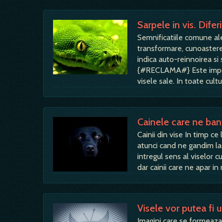
Sarpele in vis. Diferi
Semnificatiile comune ale
transformare, cunoastere 
indica auto-reinnoirea si 
{#RECLAMA#} Este importa
visele sale. In toate cultu
Cainele care ne bant
Cainii din vise In timp ce
atunci cand ne gandim la 
intregul sens al viselor cu
dar cainii care ne apar in
Visele vor putea fi 
Imagini care se formeaza 