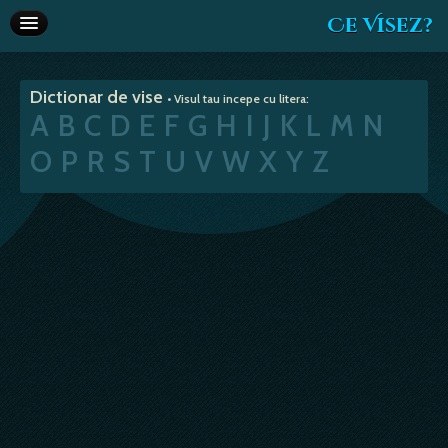
Ce Visez?
Dictionar de vise
Dictionar de vise
• Visul tau incepe cu litera:
Interpretare vise
A
B
C
D
E
F
G
H
I
J
K
L
M
N
Articole
O
P
R
S
T
U
V
W
X
Y
Z
Horoscop
Va recomandam
Despre