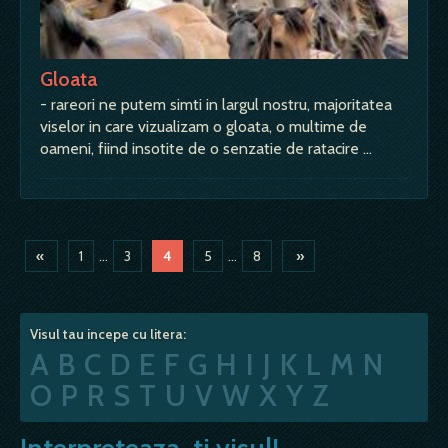
Gloata
- rareori ne putem simti in largul nostru, majoritatea
viselor in care vizualizam o gloata, o multime de
oameni, fiind insotite de o senzatie de ratacire …
«
1
...
3
4
5
...
8
»
Visul tau incepe cu litera:
A
B
C
D
E
F
G
H
I
J
K
L
M
N
O
P
R
S
T
U
V
W
X
Y
Z
Interpreteaza-ti visul!