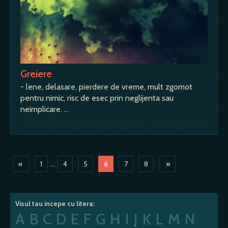
Greiere
- lene, delasare, pierdere de vreme, mult zgomot
pentru nimic, risc de esec prin neglijenta sau
neimplicare. …
«
1
...
4
5
6
7
8
»
Visul tau incepe cu litera:
A
B
C
D
E
F
G
H
I
J
K
L
M
N