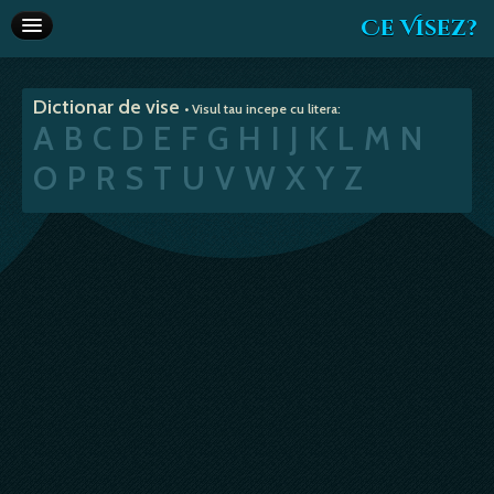
Ce Visez?
Dictionar de vise
Dictionar de vise
• Visul tau incepe cu litera:
Interpretare vise
A
B
C
D
E
F
G
H
I
J
K
L
M
N
Articole
O
P
R
S
T
U
V
W
X
Y
Z
Horoscop
Va recomandam
Despre