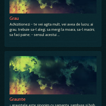
Grau
Achizitionezi - te vei agita mult, vei avea de lucru; ai
grau, trebuie sa-l alegi, sa mergi la moara, sa-l macini,
sa faci paine; - sensul acestui …
Graunte
- grauntele este sinonim cu samanta, sambure si bob.