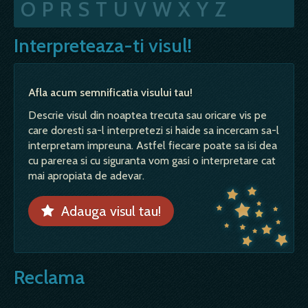
O
P
R
S
T
U
V
W
X
Y
Z
Interpreteaza-ti visul!
Afla acum semnificatia visului tau!
Descrie visul din noaptea trecuta sau oricare vis pe
care doresti sa-l interpretezi si haide sa incercam sa-l
interpretam impreuna. Astfel fiecare poate sa isi dea
cu parerea si cu siguranta vom gasi o interpretare cat
mai apropiata de adevar.
Adauga visul tau!
Reclama