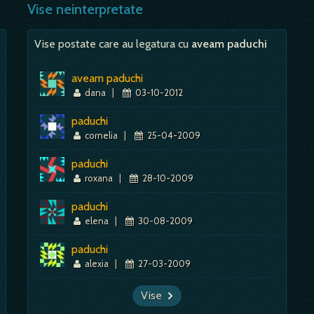
Vise neinterpretate
Mai mult despre acest simbol:
Dictionar de vise ~ Jumari de oua
Vise postate care au legatura cu
aveam paduchi
aveam paduchi
dana
|
03-10-2012
paduchi
cornelia
|
25-04-2009
paduchi
roxana
|
28-10-2009
paduchi
elena
|
30-08-2009
paduchi
alexia
|
27-03-2009
Vise