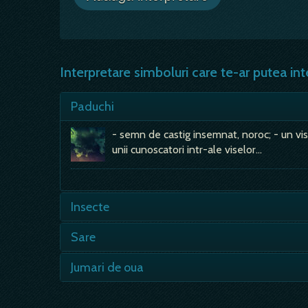
Interpretare simboluri care te-ar putea int
Paduchi
- semn de castig insemnat, noroc; - un vis
unii cunoscatori intr-ale viselor…
Insecte
- daca insectele zboara sau se tarasc spr
Sare
afacerile tale; - in general,…
- semn rau, ai o perioada de ghinioane; - 
Jumari de oua
in punga ei…
- daca visezi ca mananci, e semn rau, de 