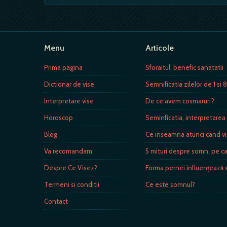
Menu
Articole
Prima pagina
Sforaitul, benefic sanatatii
Dictionar de vise
Semnificatia zilelor de 1 si 
Interpretare vise
De ce avem cosmaruri?
Horoscop
Seminficatia, interpretarea 
Blog
Ce inseamna atunci cand v
Va recomandam
5 mituri despre somn, pe ca
Despre Ce Visez?
Forma pernei influenţează
Termeni si conditii
Ce este somnul?
Contact