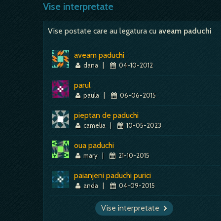
Vise interpretate
Vise postate care au legatura cu
aveam paduchi
aveam paduchi
dana
|
04-10-2012
parul
paula
|
06-06-2015
pieptan de paduchi
camelia
|
10-05-2023
oua paduchi
mary
|
21-10-2015
paianjeni paduchi purici
anda
|
04-09-2015
Vise interpretate