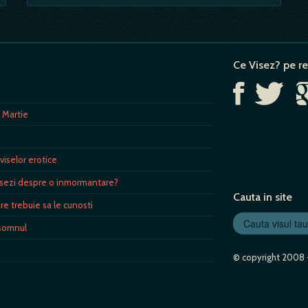
Ce Visez? pe re
8 Martie
viselor erotice
isezi despre o inmormantare?
Cauta in site
re trebuie sa le cunosti
 somnul
© copyright 2008 