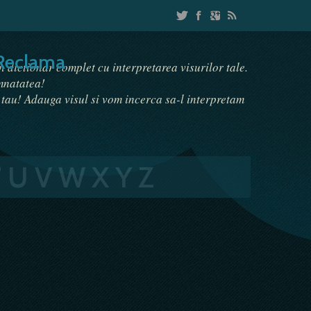
Reclama
un dictionar complet cu interpretarea visurilor tale.
emnatatea!
i tau! Adauga visul si vom incerca sa-l interpretam
T
U
V
W
X
Y
Z