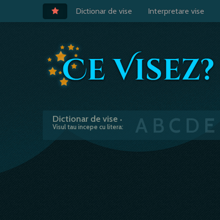
Dictionar de vise
Interpretare vise
A
B
C
D
E
Dictionar de vise
•
Visul tau incepe cu litera: