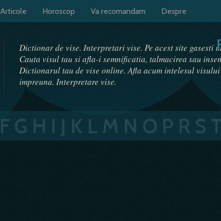
Articole
Horoscop
Va recomandam
Despre
Dictionar de vise. Interpretari vise. Pe acest site gasesti 
Cauta visul tau si afla-i semnificatia, talmacirea sau ins
Dictionarul tau de vise online. Afla acum intelesul visulu
impreuna. Interpretare vise.
F
G
H
I
J
K
L
M
N
O
P
R
S