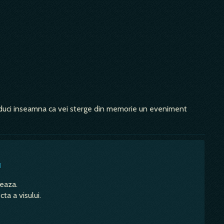
paduci inseamna ca vei sterge din memorie un eveniment
u
teaza.
ta a visului.