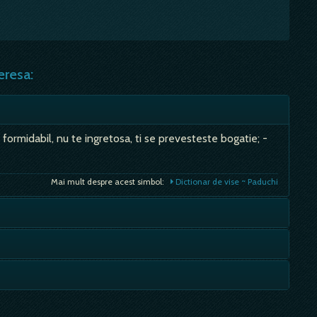
eresa:
 formidabil, nu te ingretosa, ti se prevesteste bogatie; -
Mai mult despre acest simbol:
Dictionar de vise ~ Paduchi
e tine, e vorba despre o dezamagire in legatura cu
prevestire de cearta, de galceava; In solnita - daca sarea e
Mai mult despre acest simbol:
Dictionar de vise ~ Insecte
boala grava.…
Mai mult despre acest simbol:
Dictionar de vise ~ Sare