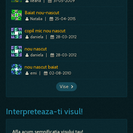
ileana
|
31-05-2009
Baiat nou-nascut
Natalia
|
25-04-2015
copil mic nou nascut
daniela
|
28-03-2012
nou nascut
daniela
|
28-03-2012
nou nascut baiat
emi
|
02-08-2010
Vise
Interpreteaza-ti visul!
Afla acum semnificatia visului tau!