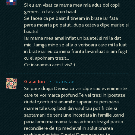
Si eu am visat ca mama mea mia adus doi copii
gemen....o fata si un baiat
Se facea ca pe baiat il tineam in brate iar fata
parea moarta pe patut...dupa cateva clipe murise si
baiatul
Iar mama mea amai infiat un baietel si mi la dat
mie...lamga mine se afla o verisoara care mi la luat
in brate iar eu cu inima franta la-amluat si am fugit
cu el apoimam trezit...
Ce inseamna acest vis? :(
Gratar Ion
•
07-05-2015
Se pare draga Denisa ca vin clipe sau evenimente
care te vor marca profund.Te vei trezi in ipostaze
ciudate,certuri si anumite suparari cu persoana
mamei tale.CopilaSII din visul tau pot fi zile si
saptamani de tensiune incordata in familie ,cand
pana lamurma mama ta va arbora steagul pacii,o
reconciliere de tip medieval in solutionarea
problemelor ivite.Curaj,si Dumnezeu sa te