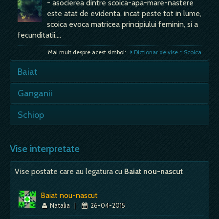
- asocierea dintre scoica-apa-mare-nastere
este atat de evidenta, incat peste tot in lume,
scoica evoca matricea principiului feminin, si a
fecunditatii.…
Mai mult despre acest simbol:
Dictionar de vise ~ Scoica
Baiat
- semn bun în general; început, situatie
Ganganii
incipienta în care va aflati.…
- ganganiile care colcaie, misuna, se agita intr-
Schiop
Mai mult despre acest simbol:
Dictionar de vise ~ Baiat
un loc sau pe o portiune a corpoului, fac aluzie
la o invazie de…
- au fost multi schiopi celebri: Hefaistos, iacob,
Talleyrand ... dar oricat de multe calitati ar
Vise interpretate
Mai mult despre acest simbol:
Dictionar de vise ~ Ganganii
avea, handicapul lor nu poate…
Vise postate care au legatura cu
Baiat nou-nascut
Mai mult despre acest simbol:
Dictionar de vise ~ Schiop
Baiat nou-nascut
Natalia
|
26-04-2015