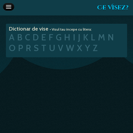
Ce Visez?
Dictionar de vise
Dictionar de vise
• Visul tau incepe cu litera:
Interpretare vise
A
B
C
D
E
F
G
H
I
J
K
L
M
N
Articole
O
P
R
S
T
U
V
W
X
Y
Z
Horoscop
Va recomandam
Despre