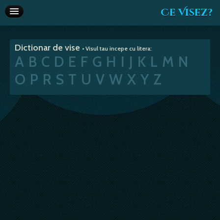
Ce Visez?
Dictionar de vise
Dictionar de vise
• Visul tau incepe cu litera:
Interpretare vise
A
B
C
D
E
F
G
H
I
J
K
L
M
N
Articole
O
P
R
S
T
U
V
W
X
Y
Z
Horoscop
Va recomandam
Despre