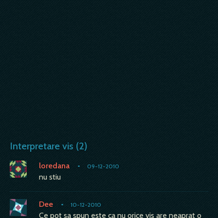
Interpretare vis (2)
loredana
•
09-12-2010
nu stiu
Dee
•
10-12-2010
Ce pot sa spun este ca nu orice vis are neaprat o