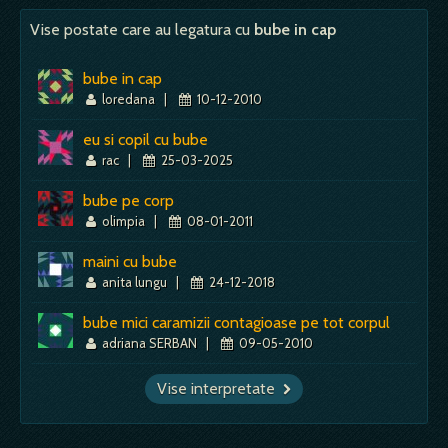
Mai mult despre acest simbol:
Dictionar de vise ~ Turban
Vise postate care au legatura cu
bube in cap
bube in cap
loredana
|
10-12-2010
eu si copil cu bube
rac
|
25-03-2025
bube pe corp
olimpia
|
08-01-2011
maini cu bube
anita lungu
|
24-12-2018
bube mici caramizii contagioase pe tot corpul
adriana SERBAN
|
09-05-2010
Vise interpretate