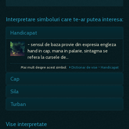
Interpretare simboluri care te-ar putea interesa:
Handicapat
- sensul de baza provie din expresia engleza
hand in cap, mana in palarie, sintagma se
refera la cursele de…
Mai mult despre acest simbol:
Dictionar de vise ~ Handicapat
Cap
Taiat - semn rau, va muri o ruda; deci, un cap
Sila
de locuitor mai putin; Tuns - te vei agita mult;
- vei…
- daca iti este in vis, vei avea dureri de cap…
Turban
Mai mult despre acest simbol:
Dictionar de vise ~ Cap
- daca visezi ca-l porti, e rau, vei avea dureri
Mai mult despre acest simbol:
Dictionar de vise ~ Sila
de cap…
Vise interpretate