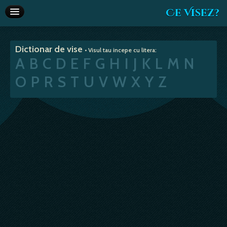
Ce Visez?
Dictionar de vise
Dictionar de vise
• Visul tau incepe cu litera:
Interpretare vise
A
B
C
D
E
F
G
H
I
J
K
L
M
N
Articole
O
P
R
S
T
U
V
W
X
Y
Z
Horoscop
Va recomandam
Despre