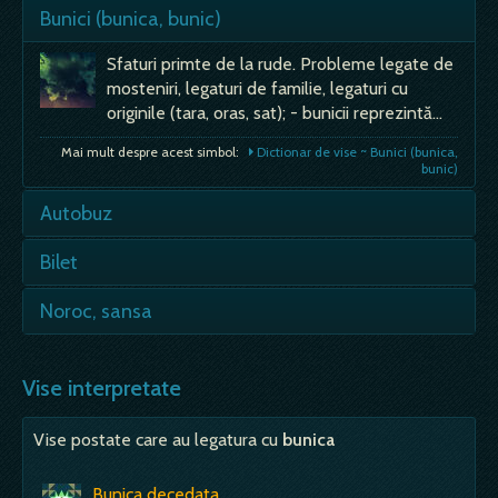
Bunici (bunica, bunic)
Sfaturi primte de la rude. Probleme legate de
mosteniri, legaturi de familie, legaturi cu
originile (tara, oras, sat); - bunicii reprezintă…
Mai mult despre acest simbol:
Dictionar de vise ~ Bunici (bunica,
bunic)
Autobuz
- accident de autobuz - vezi accident; -
Bilet
asteptând - nerabdare, asteptarea unor
evenimente de natura emotionala,
- de intrare, de autobuz - permisiune, accept,
Noroc, sansa
sentimentala sau chiar sociala; - calatorind…
acord, împacare, întelegere, negociere; - scris-
vesti, noutati.…
- Daca in vis esti fara noroc(ai ghinion),
Mai mult despre acest simbol:
Dictionar de vise ~ Autobuz
inseamna ca iti plangi de mila. Dai vina cu
Vise interpretate
Mai mult despre acest simbol:
Dictionar de vise ~ Bilet
repeziuciune pe altcineva pentru…
Vise postate care au legatura cu
bunica
Mai mult despre acest simbol:
Dictionar de vise ~ Noroc, sansa
Bunica decedata