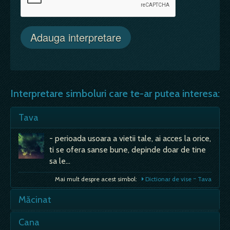
Interpretare simboluri care te-ar putea interesa:
Tava
- perioada usoara a vietii tale, ai acces la orice,
ti se ofera sanse bune, depinde doar de tine
sa le…
Mai mult despre acest simbol:
Dictionar de vise ~ Tava
Măcinat
Porumb - a macina porumb e semn de noroc;
Cana