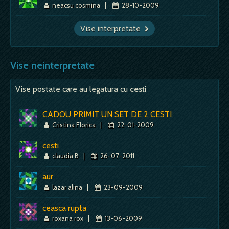
neacsu cosmina
|
28-10-2009
Vise interpretate
Vise neinterpretate
Vise postate care au legatura cu
cesti
CADOU PRIMIT UN SET DE 2 CESTI
Cristina Florica
|
22-01-2009
cesti
claudia B
|
26-07-2011
aur
lazar alina
|
23-09-2009
ceasca rupta
roxana rox
|
13-06-2009