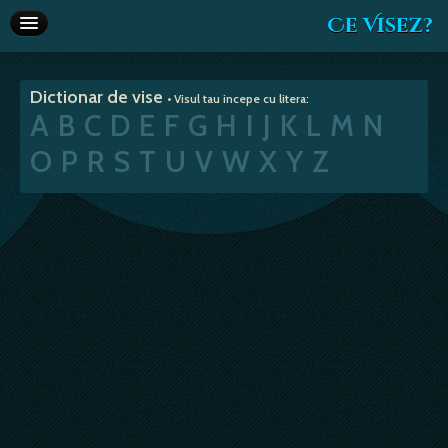
Ce Visez?
Dictionar de vise
Dictionar de vise
• Visul tau incepe cu litera:
Interpretare vise
A
B
C
D
E
F
G
H
I
J
K
L
M
N
Articole
O
P
R
S
T
U
V
W
X
Y
Z
Horoscop
Va recomandam
Despre