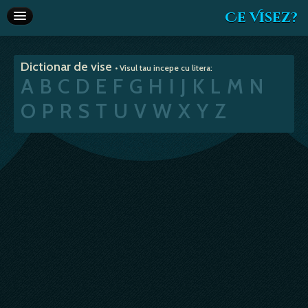
Ce Visez?
Dictionar de vise
Dictionar de vise
• Visul tau incepe cu litera:
Interpretare vise
A
B
C
D
E
F
G
H
I
J
K
L
M
N
Articole
O
P
R
S
T
U
V
W
X
Y
Z
Horoscop
Va recomandam
Despre