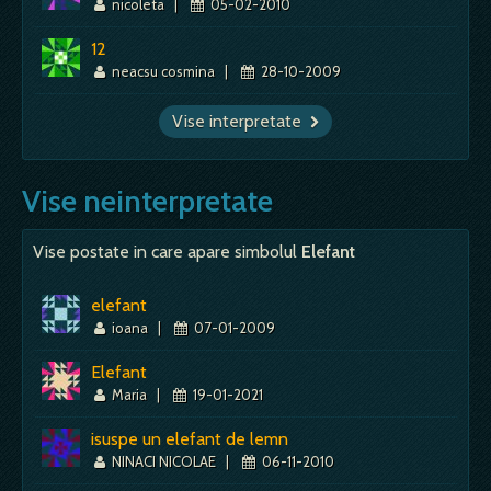
nicoleta
|
05-02-2010
12
neacsu cosmina
|
28-10-2009
Vise interpretate
Vise neinterpretate
Vise postate in care apare simbolul
Elefant
elefant
ioana
|
07-01-2009
Elefant
Maria
|
19-01-2021
isuspe un elefant de lemn
NINACI NICOLAE
|
06-11-2010