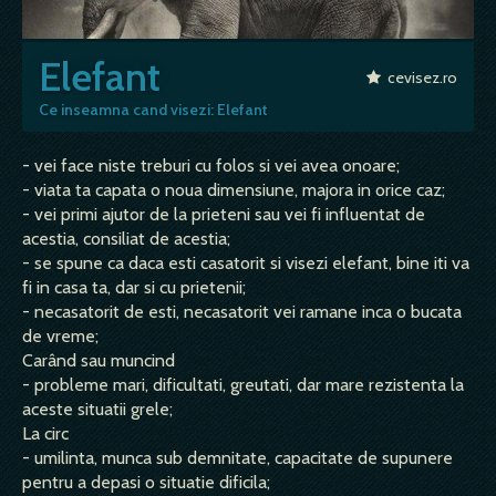
Elefant
cevisez.ro
Ce inseamna cand visezi: Elefant
- vei face niste treburi cu folos si vei avea onoare;
- viata ta capata o noua dimensiune, majora in orice caz;
- vei primi ajutor de la prieteni sau vei fi influentat de
acestia, consiliat de acestia;
- se spune ca daca esti casatorit si visezi elefant, bine iti va
fi in casa ta, dar si cu prietenii;
- necasatorit de esti, necasatorit vei ramane inca o bucata
de vreme;
Carând sau muncind
- probleme mari, dificultati, greutati, dar mare rezistenta la
aceste situatii grele;
La circ
- umilinta, munca sub demnitate, capacitate de supunere
pentru a depasi o situatie dificila;