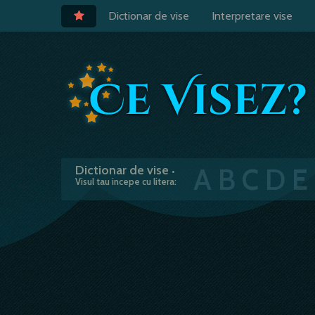
Dictionar de vise
Interpretare vise
A
B
C
D
E
Dictionar de vise
•
Visul tau incepe cu litera: