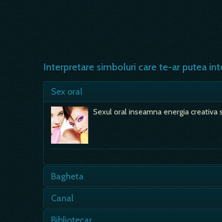
Interpretare simboluri care te-ar putea int
Sex oral
Sexul oral inseamna energia creativa si
Bagheta
- ceea ce starneste interesul este l
Canal
autoritatea, prestigiul, puterea fortel
- apa nu curge in voia ei, ea este dirij
Bibliotecar