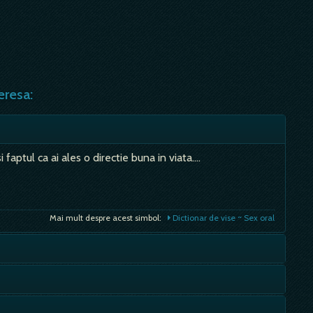
eresa:
 faptul ca ai ales o directie buna in viata.…
Mai mult despre acest simbol:
Dictionar de vise ~ Sex oral
egat de ideea de magie. Simbolizeaza de asemenea
or misterioase, divine sau malefice.…
ata, mentinuta, intr-un cuvant "canalizata". Daca se