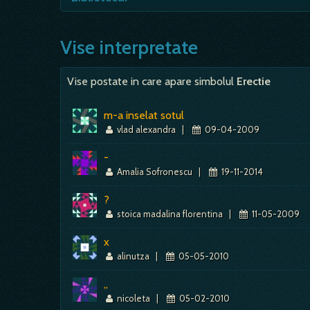
considera ca apa simbolizeaza energia v
este pozitiva sau negativa.…
Sa vezi sau sa visezi ca esti bibliotec
Vise interpretate
Vise postate in care apare simbolul
Erectie
m-a inselat sotul
vlad alexandra
|
09-04-2009
-
Amalia Sofronescu
|
19-11-2014
?
stoica madalina florentina
|
11-05-2009
x
alinutza
|
05-05-2010
,,
nicoleta
|
05-02-2010