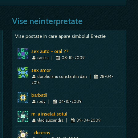
itala, iar canalul felul in care ea se exprima, imaginea
ar sugereaza o gandire creativa.…
Mai mult despre acest simbol:
Dictionar de vise ~ Bagheta
Vise neinterpretate
Mai mult despre acest simbol:
Dictionar de vise ~ Canal
Vise postate in care apare simbolul
Erectie
Mai mult despre acest simbol:
Dictionar de vise ~ Bibliotecar
sex auto - oral ??
canisu
|
08-10-2009
sex amor
dorohoianu constantin dan
|
28-04-
2015
barbatii
rody
|
04-10-2009
m-a inselat sotul
vlad alexandra
|
09-04-2009
...dureros...