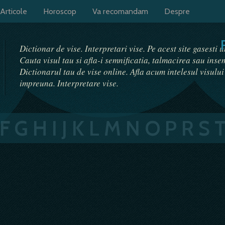
Articole
Horoscop
Va recomandam
Despre
Dictionar de vise. Interpretari vise. Pe acest site gasesti 
Cauta visul tau si afla-i semnificatia, talmacirea sau ins
Dictionarul tau de vise online. Afla acum intelesul visulu
impreuna. Interpretare vise.
F
G
H
I
J
K
L
M
N
O
P
R
S