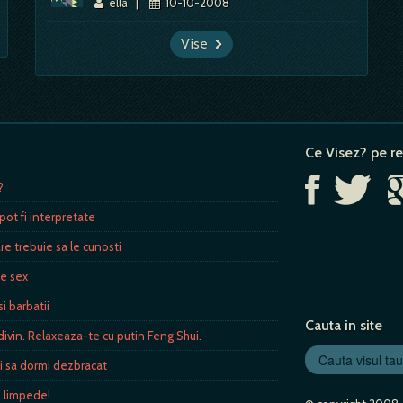
ella
|
10-10-2008
Vise
Ce Visez? pe re
?
pot fi interpretate
re trebuie sa le cunosti
de sex
i barbatii
Cauta in site
ivin. Relaxeaza-te cu putin Feng Shui.
i sa dormi dezbracat
a limpede!