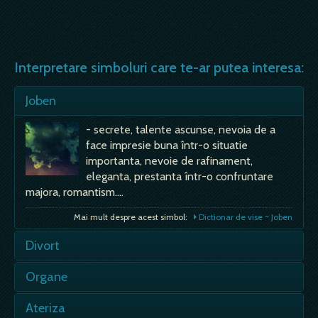
Interpretare simboluri care te-ar putea interesa:
Joben
- secrete, talente ascunse, nevoia de a
face impresie buna într-o situatie
importanta, nevoie de rafinament,
eleganta, prestanta într-o confruntare
majora, romantism.…
Mai mult despre acest simbol:
Dictionar de vise ~ Joben
Divort
- nevoia de a schimba ceva in viata, chiar
Organe
daca necesita un sacrificiu; dorinta sau
nevoia de a-ti recapata independenta;
- interne - atrage atentia asupra unor
Ateriza