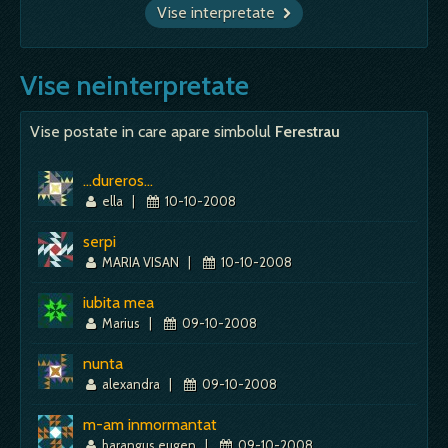
Vise interpretate
Vise neinterpretate
Vise postate in care apare simbolul
Ferestrau
...dureros...
ella
|
10-10-2008
serpi
MARIA VISAN
|
10-10-2008
iubita mea
Marius
|
09-10-2008
nunta
alexandra
|
09-10-2008
m-am inmormantat
harangus eugen
|
09-10-2008