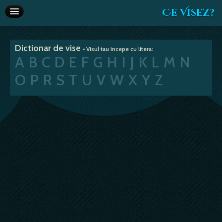
Ce Visez?
Dictionar de vise
Dictionar de vise
• Visul tau incepe cu litera:
Interpretare vise
A
B
C
D
E
F
G
H
I
J
K
L
M
N
Articole
O
P
R
S
T
U
V
W
X
Y
Z
Horoscop
Va recomandam
Despre