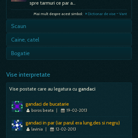
spre tarmuri ce par a…
Mai mult despre acest simbol:
Dictionar de vise ~ Vant
Scaun
- daca il vezi in vis, e semn de autoritate si
Caine, catel
putere; cu cat scaunul e mai frumos, mai
impozant, cu…
- fidelitatea fata de stapanul lui este aproape
Bogatie
intotdeauna luata in calcul la interpretarea
Mai mult despre acest simbol:
Dictionar de vise ~ Scaun
acestor vise. Conform experientei mele, orice
- sa visezi ca esti bogat sugereaza ca vei reusi
vis…
in viata prin perseverenta; - cu cat vei visa
Vise interpretate
bogatii mai mari,…
Mai mult despre acest simbol:
Dictionar de vise ~ Caine, catel
Vise postate care au legatura cu
gandaci
Mai mult despre acest simbol:
Dictionar de vise ~ Bogatie
gandaci de bucatarie
boros beata
|
19-02-2013
gandaci in par (iar parul era lung,des si negru)
lavinia
|
12-02-2013