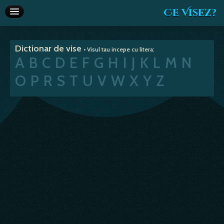
Ce Visez?
Dictionar de vise
Dictionar de vise
• Visul tau incepe cu litera:
Interpretare vise
A
B
C
D
E
F
G
H
I
J
K
L
M
N
Articole
O
P
R
S
T
U
V
W
X
Y
Z
Horoscop
Va recomandam
Despre