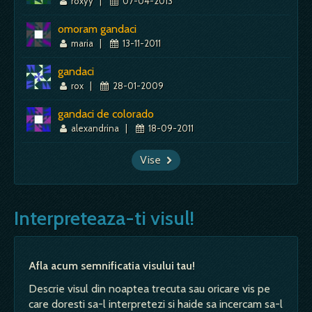
roxyy
|
07-04-2013
omoram gandaci
maria
|
13-11-2011
gandaci
rox
|
28-01-2009
gandaci de colorado
alexandrina
|
18-09-2011
Vise
Interpreteaza-ti visul!
Afla acum semnificatia visului tau!
Descrie visul din noaptea trecuta sau oricare vis pe
care doresti sa-l interpretezi si haide sa incercam sa-l