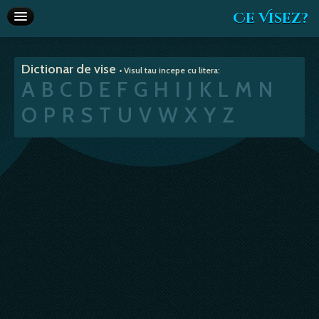
Ce Visez?
Dictionar de vise
Dictionar de vise
• Visul tau incepe cu litera:
Interpretare vise
A
B
C
D
E
F
G
H
I
J
K
L
M
N
Articole
O
P
R
S
T
U
V
W
X
Y
Z
Horoscop
Va recomandam
Despre