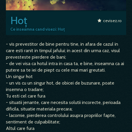
Hoț
cevisez.ro
Ce inseamna cand visezi: Hoț
- vis prevestitor de bine pentru tine, in afara de cazul in
care esti ranit in timpul jafului; in acest din urma caz, visul
prevesteste pierdere de bani;
- de vei visa ca hotul intra in casa ta, e bine, inseamna ca ai
putere sa te iei de piept cu cele mai mari greutati.
Un singur hot
- un vis cu un singur hot, de obicei de buzunare, poate
insemna o tradare;
Tu esti cel care fura
- situatii jenante, care necesita solutii incorecte, perioada
dificila, situatie materiala precara;
- lacomie, pierderea controlului asupra propriilor fapte,
sentiment de culpabilitate;
Altul care fura