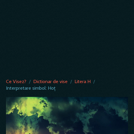
Ce Visez?
/
Dictionar de vise
/
Litera H
/
Interpretare simbol: Hoț