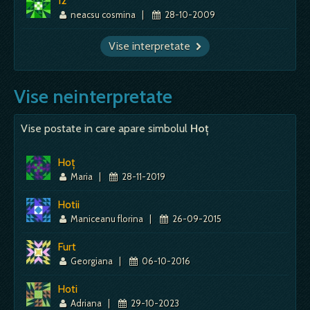
12
neacsu cosmina
|
28-10-2009
Vise interpretate
Vise neinterpretate
Vise postate in care apare simbolul
Hoț
Hoț
Maria
|
28-11-2019
Hotii
Maniceanu florina
|
26-09-2015
Furt
Georgiana
|
06-10-2016
Hoti
Adriana
|
29-10-2023