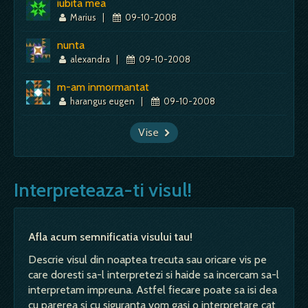
iubita mea
Marius
|
09-10-2008
nunta
alexandra
|
09-10-2008
m-am inmormantat
harangus eugen
|
09-10-2008
Vise
Interpreteaza-ti visul!
Afla acum semnificatia visului tau!
Descrie visul din noaptea trecuta sau oricare vis pe
care doresti sa-l interpretezi si haide sa incercam sa-l
interpretam impreuna. Astfel fiecare poate sa isi dea
cu parerea si cu siguranta vom gasi o interpretare cat