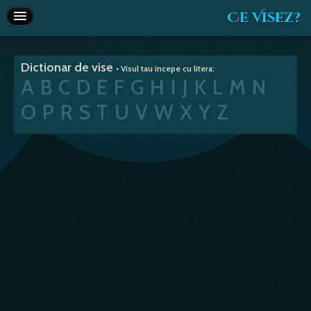
Ce Visez?
Dictionar de vise
Dictionar de vise
• Visul tau incepe cu litera:
Interpretare vise
A
B
C
D
E
F
G
H
I
J
K
L
M
N
Articole
O
P
R
S
T
U
V
W
X
Y
Z
Horoscop
Va recomandam
Despre