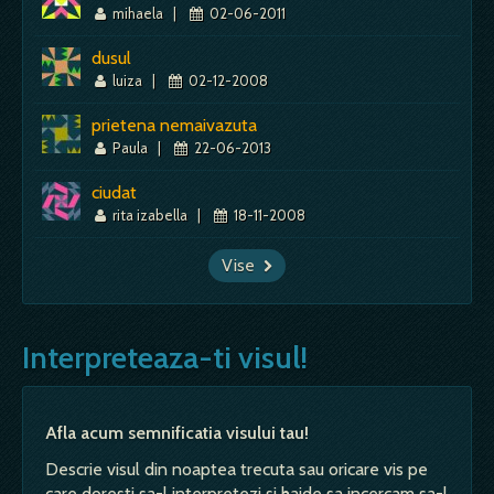
mihaela
|
02-06-2011
dusul
luiza
|
02-12-2008
prietena nemaivazuta
Paula
|
22-06-2013
ciudat
rita izabella
|
18-11-2008
Vise
Interpreteaza-ti visul!
Afla acum semnificatia visului tau!
Descrie visul din noaptea trecuta sau oricare vis pe
care doresti sa-l interpretezi si haide sa incercam sa-l