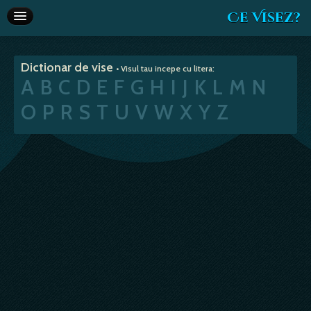
Ce Visez?
Dictionar de vise
Dictionar de vise
• Visul tau incepe cu litera:
Interpretare vise
A
B
C
D
E
F
G
H
I
J
K
L
M
N
Articole
O
P
R
S
T
U
V
W
X
Y
Z
Horoscop
Va recomandam
Despre