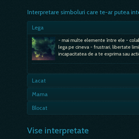
Interpretare simboluri care te-ar putea int
Lega
- mai multe elemente între ele - colabo
lega pe cineva - frustrari, libertate li
incapacitatea de a te exprima sau actio
Lacat
- frustrari, libertate limitata, constrâ
Mama
exprima sau actiona, piedici, perioada de
întreruperi, piedici în evolutia unei situ
- inseamna bucurie; - mama, sprijinul d
Blocat
anume; s-ar…
visul cu mama iti arata ca nu esti singur,
intotdeauna ai pe…
- ceva blocat, fara a avea cheia - piedi
de idei, de solutii; întarzieri, întrerupe
Vise interpretate
control; - a bloca ceva cu…