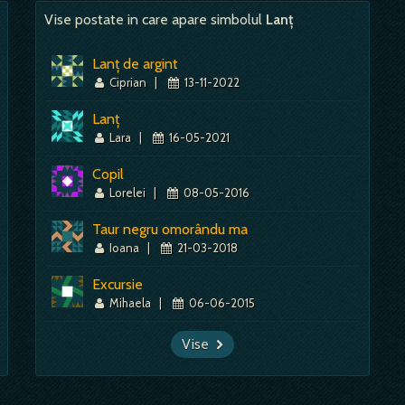
Vise postate in care apare simbolul
Lanț
Mai mult despre acest simbol:
Dictionar de vise ~ Blocat
Lanț de argint
Ciprian
|
13-11-2022
Lanț
Lara
|
16-05-2021
Copil
Lorelei
|
08-05-2016
Taur negru omorându ma
Ioana
|
21-03-2018
Excursie
Mihaela
|
06-06-2015
Vise