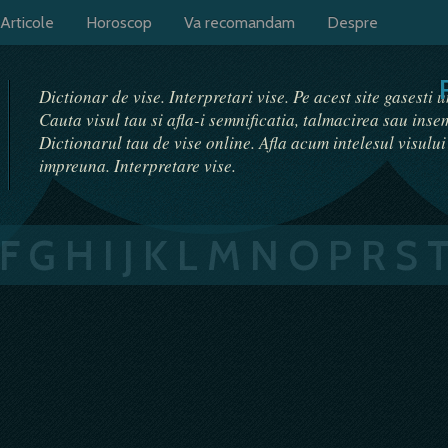
Articole
Horoscop
Va recomandam
Despre
Dictionar de vise. Interpretari vise. Pe acest site gasesti 
Cauta visul tau si afla-i semnificatia, talmacirea sau ins
Dictionarul tau de vise online. Afla acum intelesul visulu
impreuna. Interpretare vise.
F
G
H
I
J
K
L
M
N
O
P
R
S