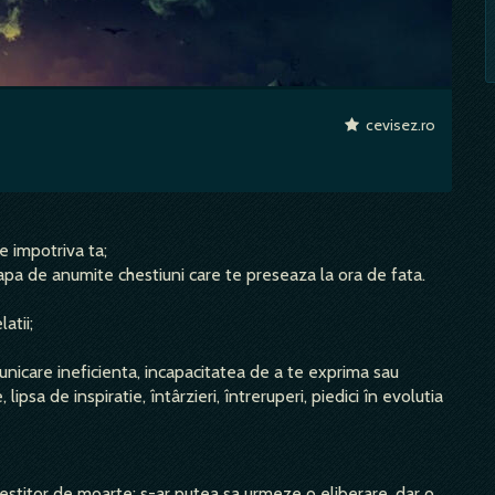
cevisez.ro
e impotriva ta;
 scapa de anumite chestiuni care te preseaza la ora de fata.
atii;
omunicare ineficienta, incapacitatea de a te exprima sau
lipsa de inspiratie, întârzieri, întreruperi, piedici în evolutia
evestitor de moarte; s-ar putea sa urmeze o eliberare, dar o