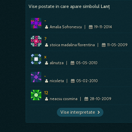
Vise postate in care apare simbolul
Lanț
-
Amalia Sofronescu
|
19-11-2014
?
stoica madalina florentina
|
11-05-2009
x
alinutza
|
05-05-2010
,,
nicoleta
|
05-02-2010
12
neacsu cosmina
|
28-10-2009
Vise interpretate