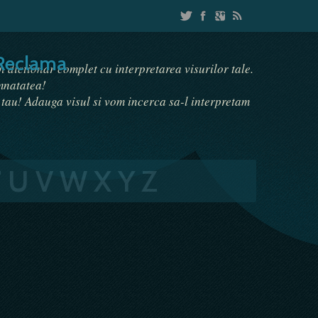
Reclama
un dictionar complet cu interpretarea visurilor tale.
emnatatea!
i tau! Adauga visul si vom incerca sa-l interpretam
T
U
V
W
X
Y
Z