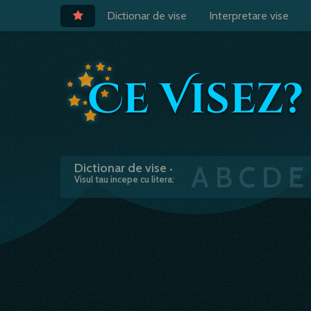
Dictionar de vise
Interpretare vise
A
B
C
D
E
Dictionar de vise
•
Visul tau incepe cu litera: