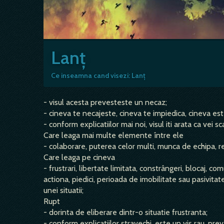
Lanț
Ce inseamna cand visezi: Lanț
- visul acesta prevesteste un necaz;
- cineva te necajeste, cineva te impiedica, cineva est
- conform explicatiilor mai noi, visul iti arata ca vei
Care leaga mai multe elemente între ele
- colaborare, puterea celor multi, munca de echipa, rel
Care leaga pe cineva
- frustrari, libertate limitata, constrângeri, blocaj, c
actiona, piedici, perioada de imobilitate sau pasivitate, 
unei situatii;
Rupt
- dorinta de eliberare dintr-o situatie frustranta;
- conform explicatiilor stravechi, este un vis rau, pr