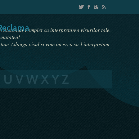
Reclama
un dictionar complet cu interpretarea visurilor tale.
emnatatea!
i tau! Adauga visul si vom incerca sa-l interpretam
T
U
V
W
X
Y
Z