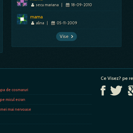
secu mariana
|
18-09-2010
mama
alina
|
05-11-2009
Vise
Ce Visez? pe re
apa de cosmaruri
 pe micul ecran
femei mai nervoase