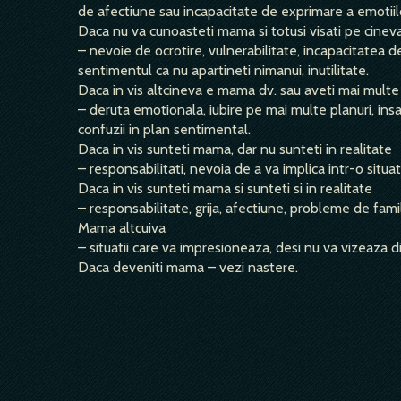
de afectiune sau incapacitate de exprimare a emotiil
Daca nu va cunoasteti mama si totusi visati pe cinev
– nevoie de ocrotire, vulnerabilitate, incapacitatea de
sentimentul ca nu apartineti nimanui, inutilitate.
Daca in vis altcineva e mama dv. sau aveti mai mul
– deruta emotionala, iubire pe mai multe planuri, insat
confuzii in plan sentimental.
Daca in vis sunteti mama, dar nu sunteti in realitate
– responsabilitati, nevoia de a va implica intr-o situati
Daca in vis sunteti mama si sunteti si in realitate
– responsabilitate, grija, afectiune, probleme de famil
Mama altcuiva
– situatii care va impresioneaza, desi nu va vizeaza di
Daca deveniti mama – vezi nastere.