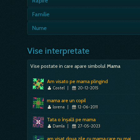
Rapire
- visul traduce teama de a fi abandon
Familie
... in fata televizorului, atunci cand 
nu se…
- numeroasa - relatii sociale bogate, s
Nume
persoane, fuga de singuratate, nevoia d
mijlocul familiei - sentiment de…
- cand in vis apar nume de oameni, tr
nume, daca sunt cunoscute, rolul lor in
Vise interpretate
atentie; trebuie verificat si termenul c
Vise postate in care apare simbolul
Mama
Am visato pe mama plingind
Costel
|
20-12-2015
mama are un copil
lorena
|
12-06-2011
Tata o înșală pe mama
Damla
|
27-05-2023
am visat doua zile cu mama,care nu mai