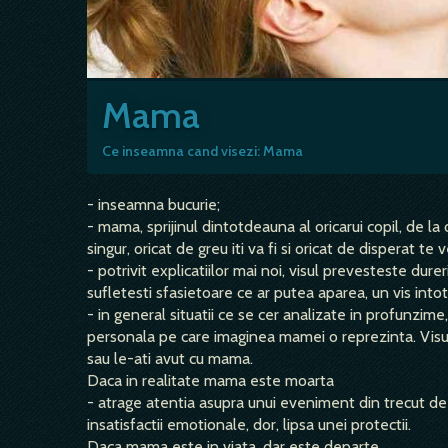
Mama
Ce inseamna cand visezi: Mama
- inseamna bucurie;
- mama, sprijinul dintotdeauna al oricarui copil, de la 
singur, oricat de greu iti va fi si oricat de disperat te
- potrivit explicatiilor mai noi, visul prevesteste du
sufletesti sfasietoare ce ar putea aparea, un vis int
- in general situatii ce se cer analizate in profunzime
personala pe care imaginea mamei o reprezinta. Visul p
sau le-ati avut cu mama.
Daca in realitate mama este moarta
- atrage atentia asupra unui eveniment din trecut de 
insatisfactii emotionale, dor, lipsa unei protectii.
Daca mama este in viata, dar este departe