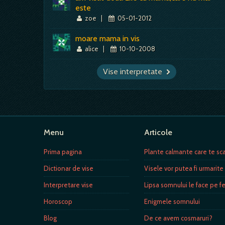
este
zoe
|
05-01-2012
moare mama in vis
alice
|
10-10-2008
Vise interpretate
Menu
Articole
Prima pagina
Plante calmante care te sc
Dictionar de vise
Visele vor putea fi urmarite
Interpretare vise
Lipsa somnului le face pe 
Horoscop
Enigmele somnului
Blog
De ce avem cosmaruri?