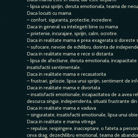
- lipsa unui sprijin, deruta emotionala, teama de necu
Daca locuiti cu mama
– confort, siguranta, protectie, incredere.
Daca in general va intelegeti bine cu mama
– prietenie, incurajare, sprijin, calm, ocrotire.
Daca in realitate mama e prea exagerata si doreste 
– sufocare, nevoie de echilibru, dorinta de independen
Daca in realitate mama e rece si distanta
- lipsa de afectiune, deruta emotionala, incapacitate 
insatisfactii sentimentale.
Daca in realitate mama e recasatorita
– frustrari, gelozie, lipsa unui sprijin, sentiment de 
Daca in realitate mama e divortata
– insatisfactii emotionale, incapacitatea de a avea relat
descurca singur, independenta, situatii frustrante din 
Daca in realitate mama e vaduva
– singuratate, insatisfactii emotionale, lipsa unui obiect,
Daca in realitate e mama vitrega
– repulsie, respingere, inacceptare, o fateta a person
ceva drag, dezechilibru emotional, teama de abandon, 