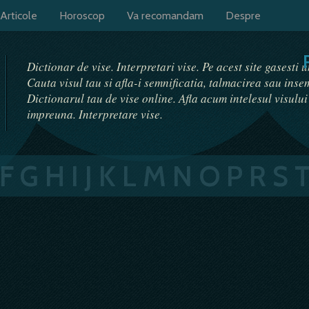
Articole
Horoscop
Va recomandam
Despre
Dictionar de vise. Interpretari vise. Pe acest site gasesti 
Cauta visul tau si afla-i semnificatia, talmacirea sau ins
Dictionarul tau de vise online. Afla acum intelesul visulu
impreuna. Interpretare vise.
F
G
H
I
J
K
L
M
N
O
P
R
S