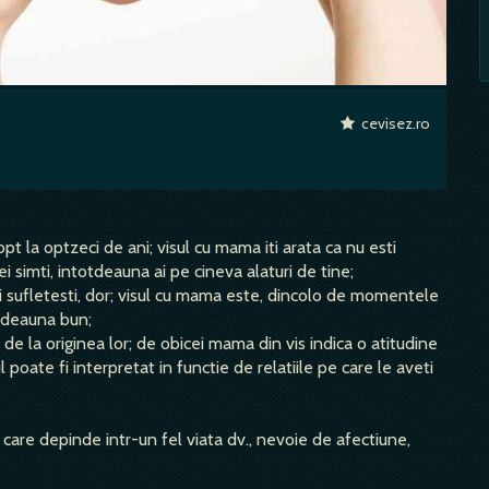
cevisez.ro
opt la optzeci de ani; visul cu mama iti arata ca nu esti
 vei simti, intotdeauna ai pe cineva alaturi de tine;
reri sufletesti, dor; visul cu mama este, dincolo de momentele
otdeauna bun;
, de la originea lor; de obicei mama din vis indica o atitudine
oate fi interpretat in functie de relatiile pe care le aveti
care depinde intr-un fel viata dv., nevoie de afectiune,