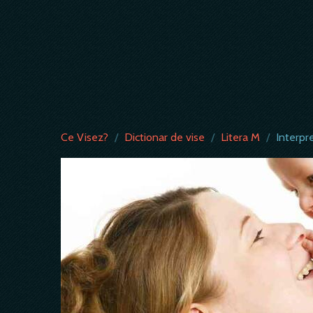
Ce Visez?
/
Dictionar de vise
/
Litera M
/
Interpr