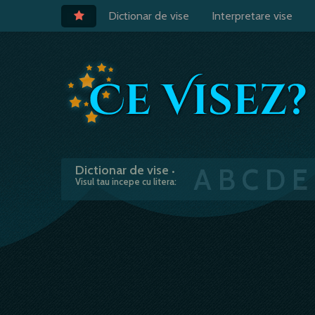
Dictionar de vise
Interpretare vise
A
B
C
D
E
Dictionar de vise
•
Visul tau incepe cu litera: