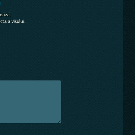
u
teaza.
ta a visului.