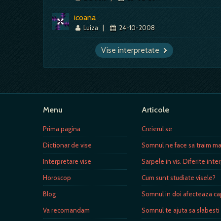
icoana
Luiza
|
24-10-2008
Vise interpretate
Menu
Articole
Prima pagina
Creierul se
Dictionar de vise
Somnul ne face sa traim mai
Interpretare vise
Sarpele in vis. Diferite inte
Horoscop
Cum sunt studiate visele?
Blog
Somnul in doi afecteaza ca
Va recomandam
Somnul te ajuta sa slabesti