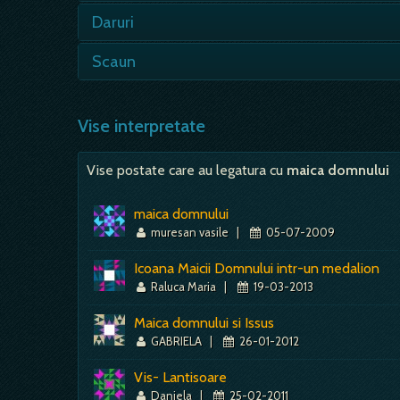
Atunci cand visezi ziua de duminica inseam
Daruri
de petreceri, iar semnificatia…
-in viata reala trebuie sa ai grija de la ce 
Scaun
bine,…
- daca il vezi in vis, e semn de autoritate
Vise interpretate
Vise postate care au legatura cu
maica domnului
maica domnului
muresan vasile
|
05-07-2009
Icoana Maicii Domnului intr-un medalion
Raluca Maria
|
19-03-2013
Maica domnului si Issus
GABRIELA
|
26-01-2012
Vis- Lantisoare
Daniela
|
25-02-2011