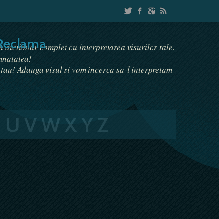
Reclama
un dictionar complet cu interpretarea visurilor tale.
emnatatea!
i tau! Adauga visul si vom incerca sa-l interpretam
T
U
V
W
X
Y
Z