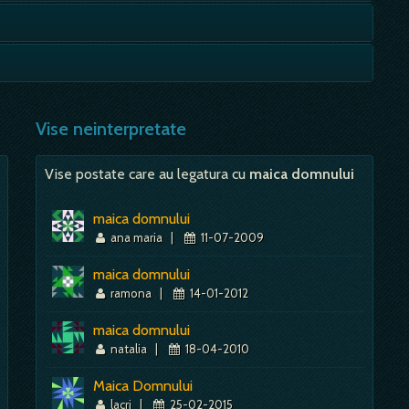
na ca vei avea parte de multe clipe fericite, de bucurii,
persoana primesti un dar si in ce imprejurari; Imparti - e
Mai mult despre acest simbol:
Dictionar de vise ~ Duminica
 si putere; cu cat scaunul e mai frumos, mai impozant, cu…
Mai mult despre acest simbol:
Dictionar de vise ~ Daruri
Vise neinterpretate
Mai mult despre acest simbol:
Dictionar de vise ~ Scaun
Vise postate care au legatura cu
maica domnului
maica domnului
ana maria
|
11-07-2009
maica domnului
ramona
|
14-01-2012
maica domnului
natalia
|
18-04-2010
Maica Domnului
lacri
|
25-02-2015