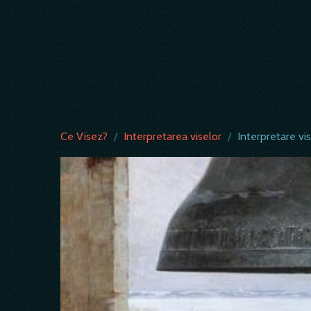
Ce Visez?
/
Interpretarea viselor
/
Interpretare vi