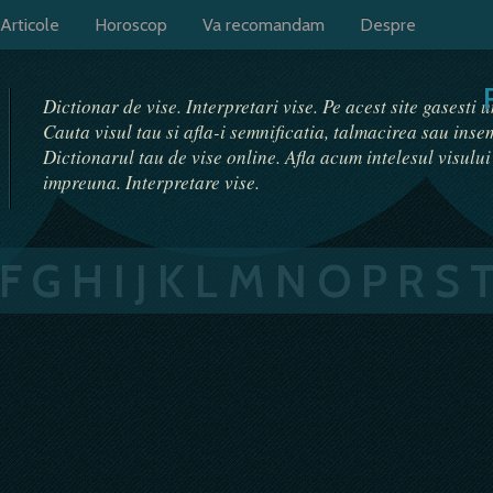
Articole
Horoscop
Va recomandam
Despre
Dictionar de vise. Interpretari vise. Pe acest site gasesti 
Cauta visul tau si afla-i semnificatia, talmacirea sau ins
Dictionarul tau de vise online. Afla acum intelesul visulu
impreuna. Interpretare vise.
F
G
H
I
J
K
L
M
N
O
P
R
S