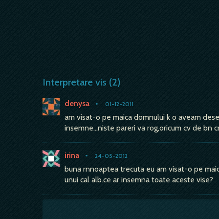
Interpretare vis (2)
denysa
•
01-12-2011
am visat-o pe maica domnului k o aveam desen
insemne...niste pareri va rog,oricum cv de bn cr
irina
•
24-05-2012
buna rnnoaptea trecuta eu am visat-o pe maica
unui cal alb.ce ar insemna toate aceste vise?