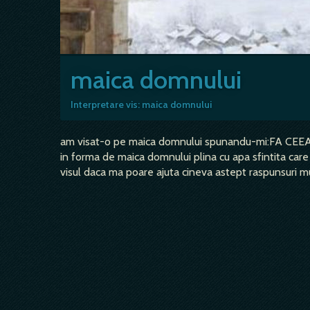
maica domnului
Interpretare vis: maica domnului
am visat-o pe maica domnului spunandu-mi:FA CEEA C
in forma de maica domnului plina cu apa sfintita care 
visul daca ma poare ajuta cineva astept raspunsuri m