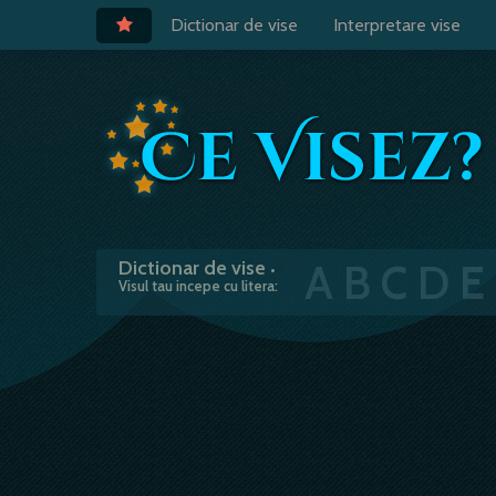
Dictionar de vise
Interpretare vise
A
B
C
D
E
Dictionar de vise
•
Visul tau incepe cu litera: