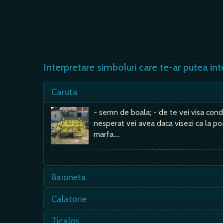
Interpretare simboluri care te-ar putea int
Caruta
- semn de boala; - de te vei visa cond
nesperat vei avea daca visezi ca la po
marfa.…
Baioneta
E semn bun, caci urmeaza sa faci o cala
Calatorie
- e posibil un castig material; - in vec
Ticalos