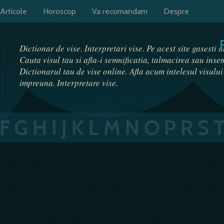
Articole
Horoscop
Va recomandam
Despre
Dictionar de vise. Interpretari vise. Pe acest site gasesti 
Cauta visul tau si afla-i semnificatia, talmacirea sau ins
Dictionarul tau de vise online. Afla acum intelesul visulu
impreuna. Interpretare vise.
F
G
H
I
J
K
L
M
N
O
P
R
S