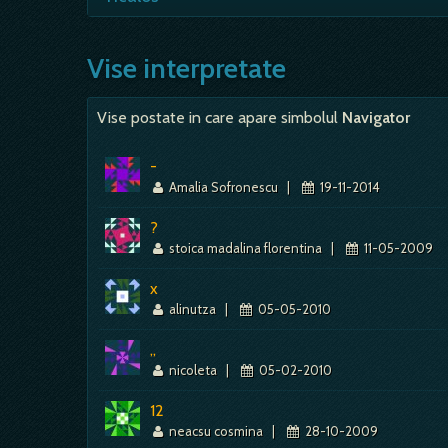
un castig, desi riscul era, aproape int
fiind, in general, un moment al bucuriil
- a visa sau a te visa ticalos - semn de
persoana iubita este foarte buna, proba
Vise interpretate
om nelegiuit.…
Vise postate in care apare simbolul
Navigator
-
Amalia Sofronescu
|
19-11-2014
?
stoica madalina florentina
|
11-05-2009
x
alinutza
|
05-05-2010
,,
nicoleta
|
05-02-2010
12
neacsu cosmina
|
28-10-2009