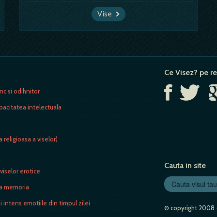
Vise
Ce Visez? pe re
c si odihnitor
pacitatea intelectuala
a religioasa a viselor)
Cauta in site
viselor erotice
a memoria
 intens emotiile din timpul zilei
© copyright 2008 