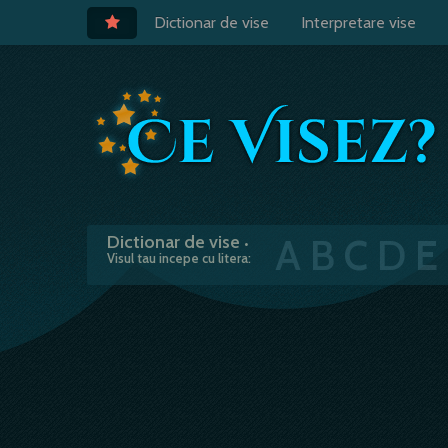
Dictionar de vise
Interpretare vise
A
B
C
D
E
Dictionar de vise
•
Visul tau incepe cu litera: