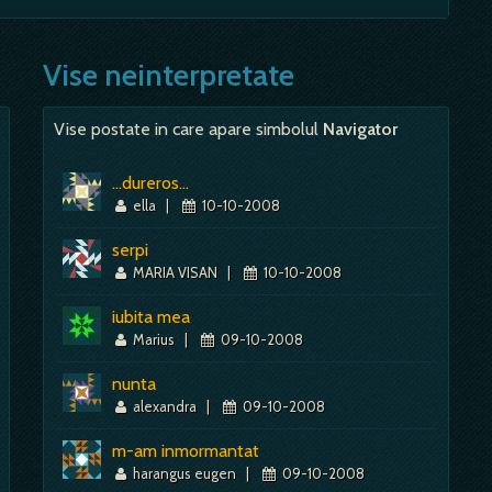
otdeauna, mare; - visul e mai mult bun decat rau, calatoria
or si…
 suparare. - potrivit explicatiilor moderne, relatia ta cu
Mai mult despre acest simbol:
Dictionar de vise ~ Baioneta
bil ti se va face si un cadou, daca vei visa un ticalos, un
Vise neinterpretate
Mai mult despre acest simbol:
Dictionar de vise ~ Calatorie
Vise postate in care apare simbolul
Navigator
Mai mult despre acest simbol:
Dictionar de vise ~ Ticalos
...dureros...
ella
|
10-10-2008
serpi
MARIA VISAN
|
10-10-2008
iubita mea
Marius
|
09-10-2008
nunta
alexandra
|
09-10-2008
m-am inmormantat
harangus eugen
|
09-10-2008