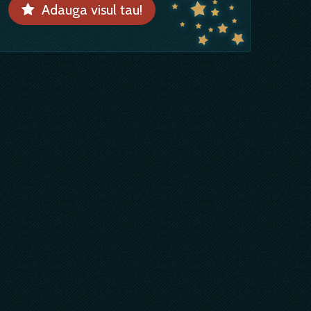
Adauga visul tau!