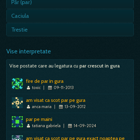
Păr (par)
- daca visezi, e semn ca vei fi dispretuit; Par
Caciula
alb - prevestire a unor placeri, a unor
desfatari; - e posibil ca…
Nu esti multumit de rangul social pe care il ai.
Trestie
Daca tu porti caciula in vis – te afli intr-o
Mai mult despre acest simbol:
Dictionar de vise ~ Păr (par)
situatie ridicola…
- nefericire intre prieteni; - legaturile cu
ceilalti oameni par a nu mai avea nici o baza si
Vise interpretate
Mai mult despre acest simbol:
Dictionar de vise ~ Caciula
chiar nici un rost,…
Vise postate care au legatura cu
par crescut in gura
Mai mult despre acest simbol:
Dictionar de vise ~ Trestie
fire de par in gura
toxic
|
09-11-2013
am visat ca scot par pe gura
anca maria
|
13-09-2012
par pe maini
tatiana gabriela
|
14-09-2024
am visat ca scot par pe gura exact noaptea pe