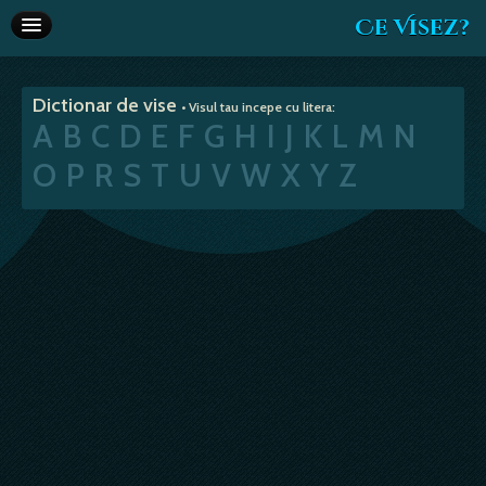
Ce Visez?
Dictionar de vise
Dictionar de vise
• Visul tau incepe cu litera:
Interpretare vise
A
B
C
D
E
F
G
H
I
J
K
L
M
N
Articole
O
P
R
S
T
U
V
W
X
Y
Z
Horoscop
Va recomandam
Despre