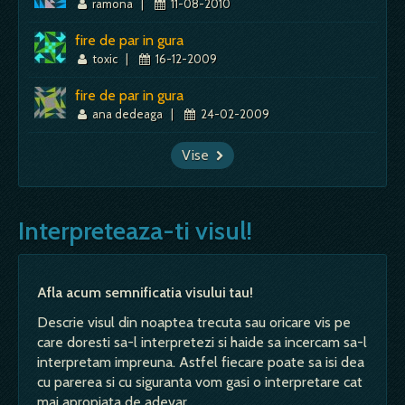
ramona
|
11-08-2010
fire de par in gura
toxic
|
16-12-2009
fire de par in gura
ana dedeaga
|
24-02-2009
Vise
Interpreteaza-ti visul!
Afla acum semnificatia visului tau!
Descrie visul din noaptea trecuta sau oricare vis pe
care doresti sa-l interpretezi si haide sa incercam sa-l
interpretam impreuna. Astfel fiecare poate sa isi dea
cu parerea si cu siguranta vom gasi o interpretare cat
mai apropiata de adevar.