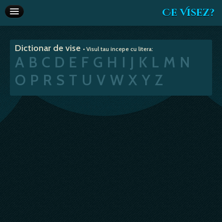
Ce Visez?
Dictionar de vise
Dictionar de vise
• Visul tau incepe cu litera:
Interpretare vise
A
B
C
D
E
F
G
H
I
J
K
L
M
N
Articole
O
P
R
S
T
U
V
W
X
Y
Z
Horoscop
Va recomandam
Despre