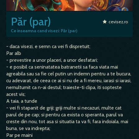
Păr (par)
cevisez.ro
Ce inseamna cand visezi: Păr (par)
- daca visezi, e semn ca vei fi dispretuit;
Par alb
- prevestire a unor placeri, a unor desfatari;
- e posibil ca seninatatea batranetii sa faca viata mai
agreabila sau sa fie cel putin un indemn pentru a te bucura,
cu adevarat, de ceea ce ai si nu de a fi mereu, iarasi si iarasi,
nemultumit ca n-ai destul; traieste-ti clipa, iti sopteste
acest vis;
A taia, a tunde
- vei fi stapanit de griji; griji multe si necazuri, multe cat
parul de pe cap; si pentru ca exista o speranta, parul va
creste din nou, tot asa si situatia ta va fi, fara indoiala, mai
buna, se va indrepta;
Par pe maini