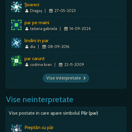
Șoareci
Dragoș
|
27-05-2023
par pe maini
tatiana gabriela
|
14-09-2024
lindini in par
dia
|
08-09-2016
par carunt
codrina bran
|
22-11-2009
Vise interpretate
Vise neinterpretate
Vise postate in care apare simbolul
Păr (par)
Pieptăn cu păr