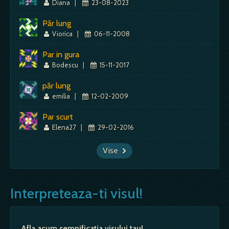
Diana
|
23-08-2023
Păr lung
Viorica
|
06-11-2008
Par in gura
Bodescu
|
15-11-2017
păr lung
emilia
|
12-02-2009
Par scurt
Elena27
|
29-02-2016
Vise
Interpreteaza-ti visul!
Afla acum semnificatia visului tau!