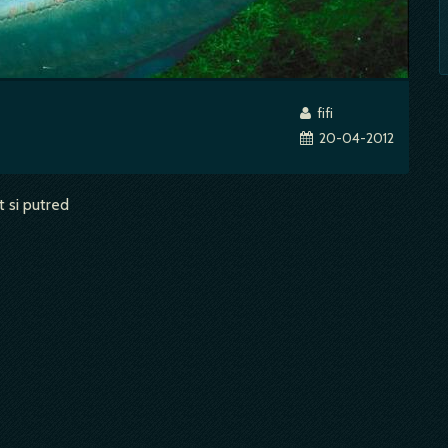
fifi
20-04-2012
t si putred