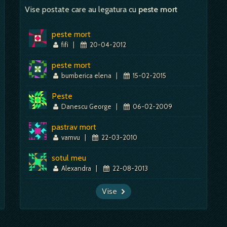
Vise postate care au legatura cu
peste mort
peste mort
fifi
|
20-04-2012
peste mort
bumberica elena
|
15-02-2015
Peste
Danescu George
|
06-02-2009
pastrav mort
vamvu
|
22-03-2010
sotul meu
Alexandra
|
22-08-2013
Vise