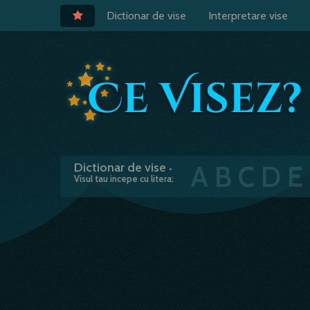
Dictionar de vise
Interpretare vise
A
B
C
D
E
Dictionar de vise
•
Visul tau incepe cu litera: