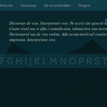
Articole
Horoscop
Va recomandam
Despre
Dictionar de vise. Interpretari vise. Pe acest site gasesti 
Cauta visul tau si afla-i semnificatia, talmacirea sau ins
Dictionarul tau de vise online. Afla acum intelesul visulu
impreuna. Interpretare vise.
F
G
H
I
J
K
L
M
N
O
P
R
S