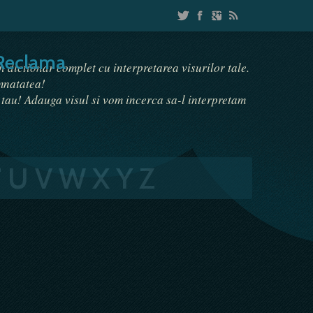
Reclama
un dictionar complet cu interpretarea visurilor tale.
emnatatea!
i tau! Adauga visul si vom incerca sa-l interpretam
T
U
V
W
X
Y
Z