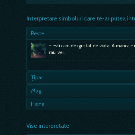
Interpretare simboluri care te-ar putea int
Peste
- esti cam dezgustat de viata; A manca - 
rau, vei…
Țipar
- daca acest peste ciudat, sub forma de sa
Mag
multa; - tipar…
- semn de multumire, bucurie si prosperitate
Hiena
pogoara peste tine si peste…
- capacitatea de a trece peste obstacole 
îndrazneala, rezistenta împotriva dusman
Vise interpretate