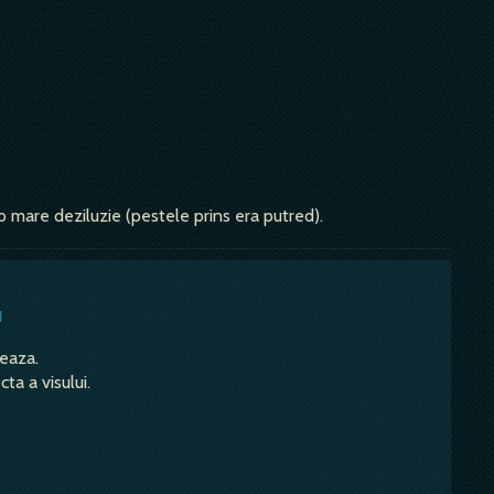
 o mare deziluzie (pestele prins era putred).
u
teaza.
ta a visului.