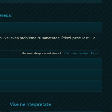
eresa:
nu vei avea probleme cu sanatatea; Prinzi, pescuiesti - e
Mai mult despre acest simbol:
Dictionar de vise ~ Peste
rpe, iti va aparea viu, in vis, munca grea inseamna, truda
 in familie; - un spirit nou, ocrotitor si binefacator, se
Mai mult despre acest simbol:
Dictionar de vise ~ Țipar
si peste probleme; - lipsa de scrupule, tupeu,
Mai mult despre acest simbol:
Dictionar de vise ~ Mag
ilor, raspunde dusmanilor cu…
Vise neinterpretate
Mai mult despre acest simbol:
Dictionar de vise ~ Hiena