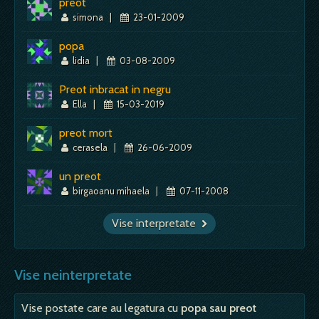
preot
simona
|
23-01-2009
popa
lidia
|
03-08-2009
Preot inbracat in negru
Ella
|
15-03-2019
preot mort
cerasela
|
26-06-2009
un preot
birgaoanu mihaela
|
07-11-2008
Vise interpretate
Vise neinterpretate
Vise postate care au legatura cu
popa sau preot