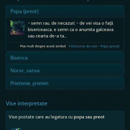
Popa (preot)
- semn rau, de necazuri; - de vei visa o față
bisericeasca, e semn ca o anumita galceava
sau cearta de-a ta…
Mai mult despre acest simbol:
Dictionar de vise ~ Popa (preot)
Biserica
- in vis intram destul de des intr-o Biserica,
Noroc, sansa
fireste pentru ceremonii rituale dar si din alte
motive. Biserica este un…
- Daca in vis esti fara noroc(ai ghinion),
Prietenie, prieten
inseamna ca iti plangi de mila. Dai vina cu
Mai mult despre acest simbol:
Dictionar de vise ~ Biserica
repeziuciune pe altcineva pentru…
- vei avea parte de intristare, de suparare; -
probabil ca esti deja tulbure din punct de
Vise interpretate
Mai mult despre acest simbol:
Dictionar de vise ~ Noroc, sansa
vedere sufletesc, iar visul vine…
Vise postate care au legatura cu
popa sau preot
Mai mult despre acest simbol:
Dictionar de vise ~ Prietenie, prieten