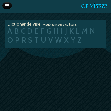
Ce Visez?
Dictionar de vise
Dictionar de vise
• Visul tau incepe cu litera:
Interpretare vise
A
B
C
D
E
F
G
H
I
J
K
L
M
N
Articole
O
P
R
S
T
U
V
W
X
Y
Z
Horoscop
Va recomandam
Despre