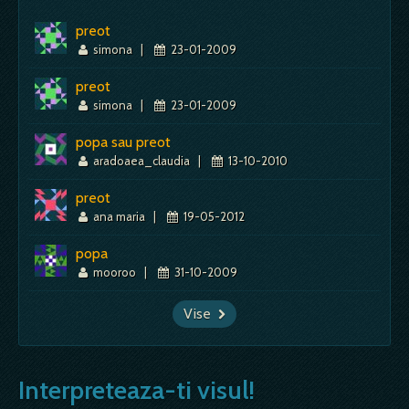
preot
simona
|
23-01-2009
preot
simona
|
23-01-2009
popa sau preot
aradoaea_claudia
|
13-10-2010
preot
ana maria
|
19-05-2012
popa
mooroo
|
31-10-2009
Vise
Interpreteaza-ti visul!