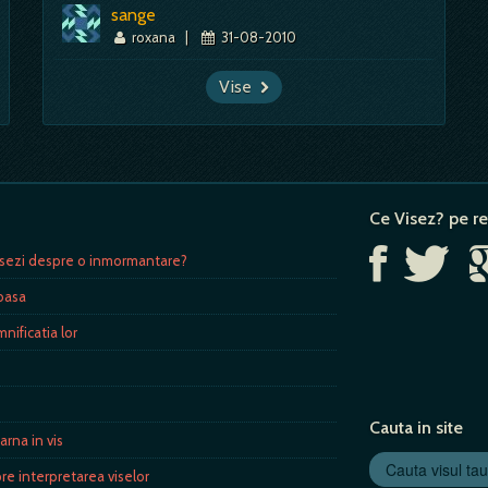
sange
roxana
|
31-08-2010
Vise
Ce Visez? pe re
isezi despre o inmormantare?
toasa
nificatia lor
Cauta in site
arna in vis
re interpretarea viselor