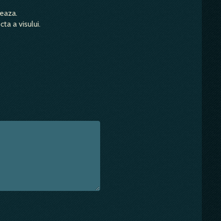
teaza.
ta a visului.