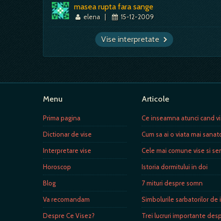
masea rupta fara sange
elena
|
15-12-2009
Vise interpretate
Menu
Articole
Prima pagina
Ce inseamna atunci cand v
Dictionar de vise
Cum sa ai o viata mai sana
Interpretare vise
Cele mai comune vise si sem
Horoscop
Istoria dormitului in doi
Blog
7 mituri despre somn
Va recomandam
Simbolurile sarbatorilor de i
Despre Ce Visez?
Trei lucruri importante desp