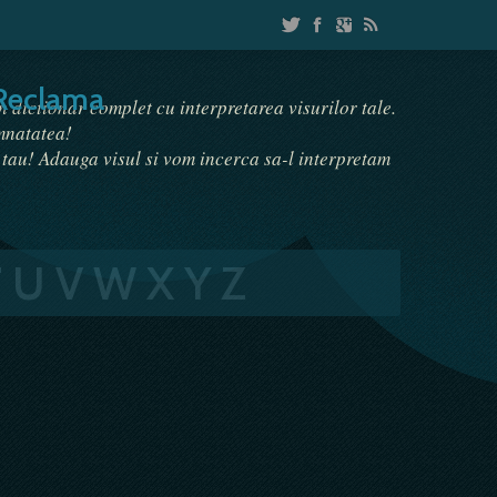
Reclama
un dictionar complet cu interpretarea visurilor tale.
emnatatea!
i tau! Adauga visul si vom incerca sa-l interpretam
T
U
V
W
X
Y
Z