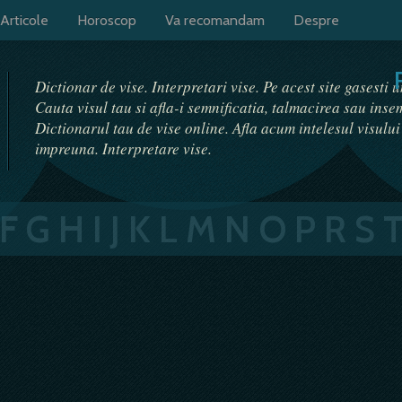
Articole
Horoscop
Va recomandam
Despre
Dictionar de vise. Interpretari vise. Pe acest site gasesti 
Cauta visul tau si afla-i semnificatia, talmacirea sau ins
Dictionarul tau de vise online. Afla acum intelesul visulu
impreuna. Interpretare vise.
F
G
H
I
J
K
L
M
N
O
P
R
S