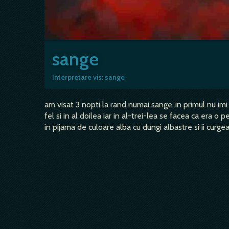
sange
Interpretare vis: sange
am visat 3 nopti la rand numai sange..in primul nu im
fel si in al doilea iar in al-trei-lea se facea ca era 
in pijama de culoare alba cu dungi albastre si ii curg