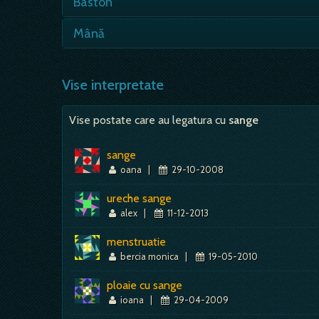
Baston
mister, considerata sacra, ca…
- de lemn - persoana de ajutor de care va 
Mână
- elemente de descriu aspecte legate de cr
lipsa de mijloace, piedici in…
Vise interpretate
Vise postate care au legatura cu
sange
sange
oana
|
29-10-2008
ureche sange
alex
|
11-12-2013
menstruatie
bercia monica
|
19-05-2010
ploaie cu sange
ioana
|
29-04-2009