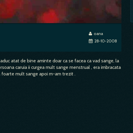
oana
28-10-2008
i aduc atat de bine aminte doar ca se facea ca vad sange, la
o persoana caruia ii curgea mult sange menstrual , era imbracata
ea foarte mult sange apoi m-am trezit .