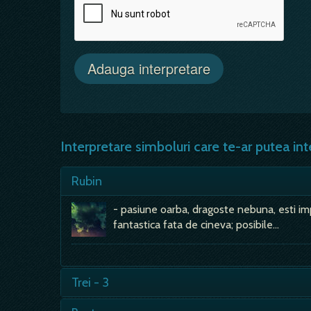
Interpretare simboluri care te-ar putea int
Rubin
- pasiune oarba, dragoste nebuna, esti impli
fantastica fata de cineva; posibile…
Trei - 3
- chiar si in societatile indo-europene, cu 