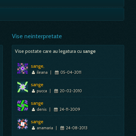
puteti folosi la nevoie, - de cauciuc - la…
Mai mult despre acest simbol:
Dictionar de vise ~ Trei - 3
eativitate si munca; Rupta, ranita, legata, cu catuse -
Mai mult despre acest simbol:
Dictionar de vise ~ Baston
Vise neinterpretate
Mai mult despre acest simbol:
Dictionar de vise ~ Mână
Vise postate care au legatura cu
sange
sange,
ileana
|
05-04-2011
sange
pucca
|
20-02-2010
sange
denis
|
24-11-2009
sange
anamaria
|
24-08-2013