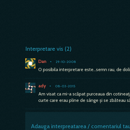
Interpretare vis (2)
Dan
•
29-10-2008
O posibila interpretare este...semn rau, de doliu
ady
•
08-03-2015
Am visat ca mi-a scăpat purceaua din cotineață
curte care erau pline de sânge și se zbăteau 
Adauga interpreatarea / comentariul ta