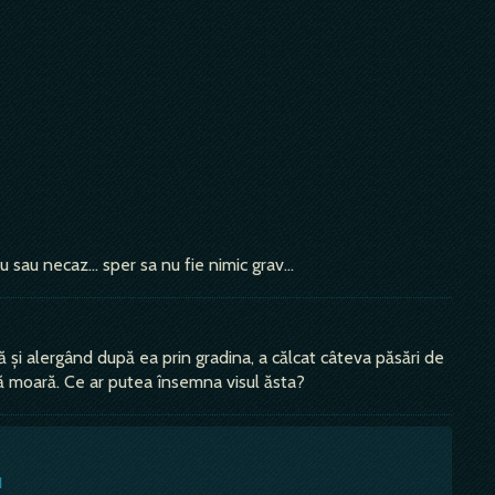
 sau necaz... sper sa nu fie nimic grav...
 și alergând după ea prin gradina, a călcat câteva păsări de
să moară. Ce ar putea însemna visul ăsta?
u