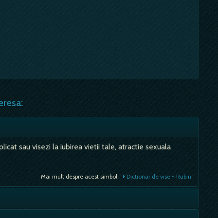
eresa:
cat sau visezi la iubirea vietii tale, atractie sexuala
Mai mult despre acest simbol:
Dictionar de vise ~ Rubin
mult inainte de dogma Trinitatii, cifra trei era incarcata de