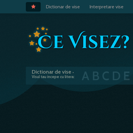
Dictionar de vise
Interpretare vise
A
B
C
D
E
Dictionar de vise
•
Visul tau incepe cu litera: