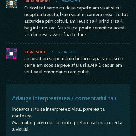
laura stanica
•
02-12-2011
Curios! tot sarpe cu doua capete am visat si eu
noaptea trecuta, l-am visat in camera mea , se tot
ascundea prin colturi, am reusit sa-l prind si sa-l
bag intr-un sac. Nu stiu ce poate semnifica acest
vis dar m-a ravasit foarte tare.
cega sorin
•
17-06-2013
am visat un sarpe intrun butoi cu apa si era si un
caine am scos sarpele afara si avea 2 capuri am
vrut sa iil omor dar nu am putut
Adauga interpreatarea / comentariul tau
Incearca si tu sa interpretezi visul, parerea ta
conteaza.
Mai multe pareri duc la o interpretare cat mai corecta
a visului.