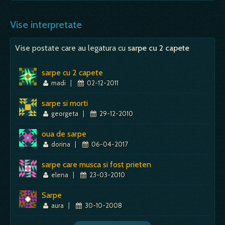
Mai mult despre acest simbol:
Dictionar de vise ~ Mov - culoare
atrage atentia asupra sexualitatii tale si a
- vei avea parte de intristare, de suparare; -
faptului…
probabil ca esti deja tulbure din punct de
Vise interpretate
vedere sufletesc, iar visul vine…
Mai mult despre acest simbol:
Dictionar de vise ~ Anaconda
Vise postate care au legatura cu
sarpe cu 2 capete
Mai mult despre acest simbol:
Dictionar de vise ~ Prietenie, prieten
sarpe cu 2 capete
madi
|
02-12-2011
sarpe si morti
georgeta
|
29-12-2010
oua de sarpe
dorina
|
06-04-2017
sarpe care musca si fost prieten
elena
|
23-03-2010
Sarpe
aura
|
30-10-2008