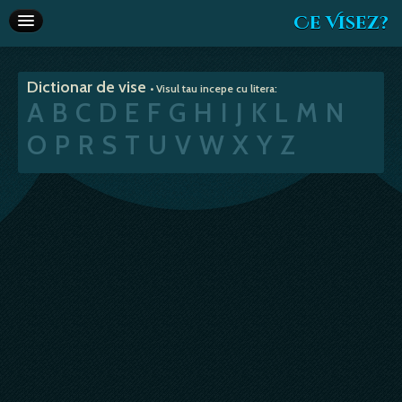
Ce Visez?
Dictionar de vise
Dictionar de vise
• Visul tau incepe cu litera:
Interpretare vise
A
B
C
D
E
F
G
H
I
J
K
L
M
N
Articole
O
P
R
S
T
U
V
W
X
Y
Z
Horoscop
Va recomandam
Despre