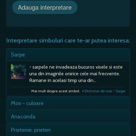
Interpretare simboluri care te-ar putea interesa:
Sarpe
- sarpele ne invadeaza bucuros visele si este
una din imaginile onirice cele mai frecvente.
Ramane in acelasi timp una din…
Mai mult despre acest simbol:
Dictionar de vise ~ Sarpe
Mov - culoare
Culoare mov in visul tau indica faptul ca ai
Anaconda
nevoie sa iti limpezesti mintea de gandurile
negative si sa incepi sa…
Sa vezi un sarpe Anaconda in vis sugereaza
Prietenie, prieten
creativitatea si potentialul tau. Acest sarpe