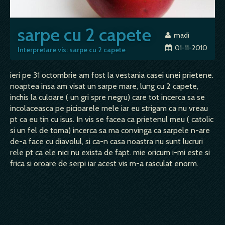
sarpe cu 2 capete
madi
01-11-2010
Interpretare vis: sarpe cu 2 capete
ieri pe 31 octombrie am fost la vestania casei unei prietene.
noaptea insa am visat un sarpe mare, lung cu 2 capete,
inchis la culoare ( un gri spre negru) care tot incerca sa se
incolaceasca pe picioarele mele iar eu strigam ca nu vreau
pt ca eu tin cu isus. In vis se facea ca prietenul meu ( catolic
si un fel de toma) incerca sa ma convinga ca sarpele n-are
de-a face cu diavolul, si ca-n casa noastra nu sunt lucruri
rele pt ca ele nici nu exista de fapt. mie oricum i-mi este si
frica si oroare de serpi iar acest vis m-a rasculat enorm.