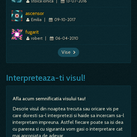
stoica ionica
|
13-07-2016
ascensor
Emilia
|
09-10-2017
fugarit
robert
|
06-04-2010
Vise
Interpreteaza-ti visul!
Afla acum semnificatia visului tau!
Descrie visul din noaptea trecuta sau oricare vis pe
care doresti sa-l interpretezi si haide sa incercam sa-l
interpretam impreuna. Astfel fiecare poate sa isi dea
cu parerea si cu siguranta vom gasi o interpretare cat
mai apropiata de adevar.