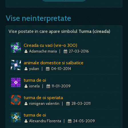
Vise neinterpretate
Vise postate in care apare simbolul
Turma (cireada)
Cireada cu vaci (vre-o 300)
Adamache maria
|
27-03-2016
animale domestice si salbatice
yulian
|
04-10-2014
turma de oi
ionela
|
11-01-2009
turma de oi speriata
nimigean valentin
|
28-03-2011
turma de oi
Alexandru Florenta
|
24-05-2009