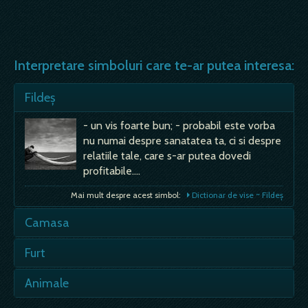
Interpretare simboluri care te-ar putea interesa:
Fildeș
- un vis foarte bun; - probabil este vorba
nu numai despre sanatatea ta, ci si despre
relatiile tale, care s-ar putea dovedi
profitabile.…
Mai mult despre acest simbol:
Dictionar de vise ~ Fildeș
Camasa
A dezbraca - e semn rau, de intristare, de
Furt
boala, poate chiar moarte; in acest caz,
camasa apare ca un mijloc de aparare; -
- situatii jenante, care necesita solutii
Animale
odata scoasa camasa, devii vulnerabil si s-
incorecte, perioada dificila, situatie