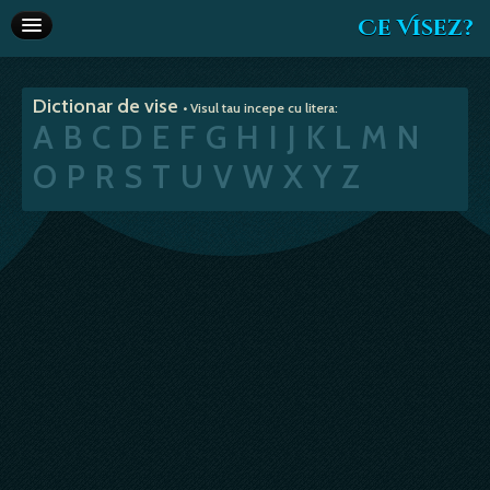
Ce Visez?
Dictionar de vise
Dictionar de vise
• Visul tau incepe cu litera:
Interpretare vise
A
B
C
D
E
F
G
H
I
J
K
L
M
N
Articole
O
P
R
S
T
U
V
W
X
Y
Z
Horoscop
Va recomandam
Despre