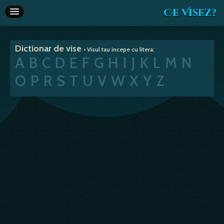
Ce Visez?
Dictionar de vise
Dictionar de vise
• Visul tau incepe cu litera:
Interpretare vise
A
B
C
D
E
F
G
H
I
J
K
L
M
N
Articole
O
P
R
S
T
U
V
W
X
Y
Z
Horoscop
Va recomandam
Despre