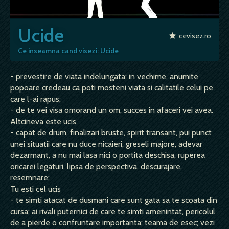
Ucide
cevisez.ro
Ce inseamna cand visezi: Ucide
- prevestire de viata indelungata; in vechime, anumite
popoare credeau ca poti mosteni viata si calitatile celui pe
care l-ai rapus;
- de te vei visa omorand un om, succes in afaceri vei avea.
Altcineva este ucis
- capat de drum, finalizari bruste, spirit transant, pui punct
unei situatii care nu duce nicaieri, greseli majore, adevar
dezarmant, a nu mai lasa nici o portita deschisa, ruperea
oricarei legaturi, lipsa de perspectiva, descurajare,
resemnare;
Tu esti cel ucis
- te simti atacat de dusmani care sunt gata sa te scoata din
cursa; ai rivali puternici de care te simti amenintat, pericolul
de a pierde o confruntare importanta; teama de esec; vezi