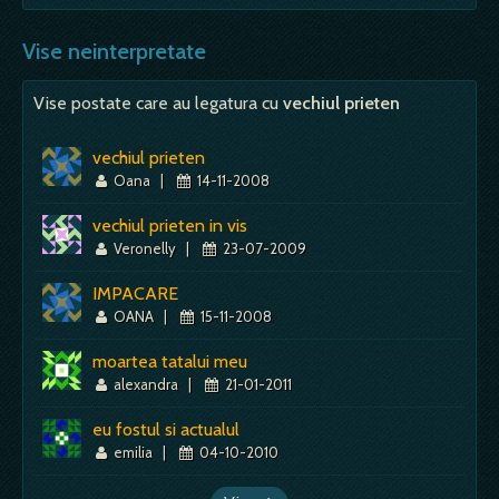
Vise neinterpretate
Vise postate care au legatura cu
vechiul prieten
vechiul prieten
Oana
|
14-11-2008
vechiul prieten in vis
Veronelly
|
23-07-2009
IMPACARE
OANA
|
15-11-2008
moartea tatalui meu
alexandra
|
21-01-2011
eu fostul si actualul
emilia
|
04-10-2010