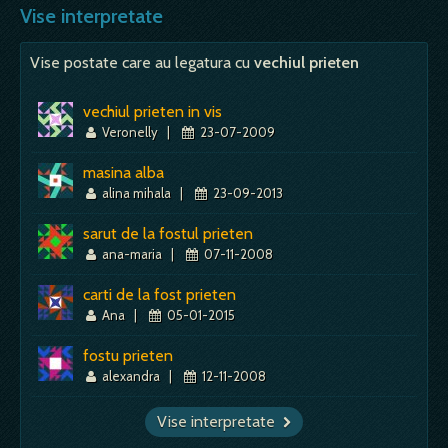
probabil ca esti deja tulbure din punct de
Vise interpretate
Mai mult despre acest simbol:
Dictionar de vise ~ Hoinar
vedere sufletesc, iar visul vine…
Vise postate care au legatura cu
vechiul prieten
Mai mult despre acest simbol:
Dictionar de vise ~ Prietenie, prieten
vechiul prieten in vis
Veronelly
|
23-07-2009
masina alba
alina mihala
|
23-09-2013
sarut de la fostul prieten
ana-maria
|
07-11-2008
carti de la fost prieten
Ana
|
05-01-2015
fostu prieten
alexandra
|
12-11-2008
Vise interpretate