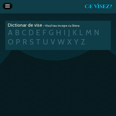
Ce Visez?
Dictionar de vise
Dictionar de vise
• Visul tau incepe cu litera:
Interpretare vise
A
B
C
D
E
F
G
H
I
J
K
L
M
N
Articole
O
P
R
S
T
U
V
W
X
Y
Z
Horoscop
Va recomandam
Despre