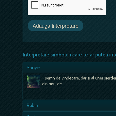
Interpretare simboluri care te-ar putea int
Sange
- semn de vindecare, dar si al unei pierder
din nou, de…
Rubin
- pasiune oarba, dragoste nebuna, esti impli