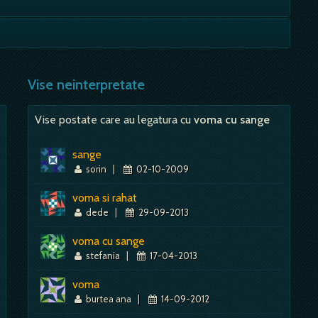
e, initiativa, dinamism, energie fizica, rezistenta,
Mai mult despre acest simbol:
Dictionar de vise ~ Rubin
seala, probleme…
 relatii bune, viitor bun. Apunand/Asfintind - inseamna
Mai mult despre acest simbol:
Dictionar de vise ~ Brat
pierderi; - in vechime,…
Vise neinterpretate
Mai mult despre acest simbol:
Dictionar de vise ~ Soare
Vise postate care au legatura cu
voma cu sange
sange
sorin
|
02-10-2009
voma si rahat
dede
|
29-09-2013
voma cu sange
stefania
|
17-04-2013
voma
burtea ana
|
14-09-2012