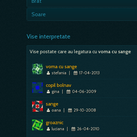
Brat
fantastica fata de cineva; posibile…
Puternic, sanatos - putere de munca, actiun
Soare
solicitari profesionale; Ranit, slab - obo
Rasarind - bucurii, castiguri, suflet senin,
intristare, suparare; - parere de rau, chiar 
Vise interpretate
Vise postate care au legatura cu
voma cu sange
voma cu sange
stefania
|
17-04-2013
copil bolnav
gina
|
04-06-2009
sange
oana
|
29-10-2008
groaznic
luciana
|
26-04-2010