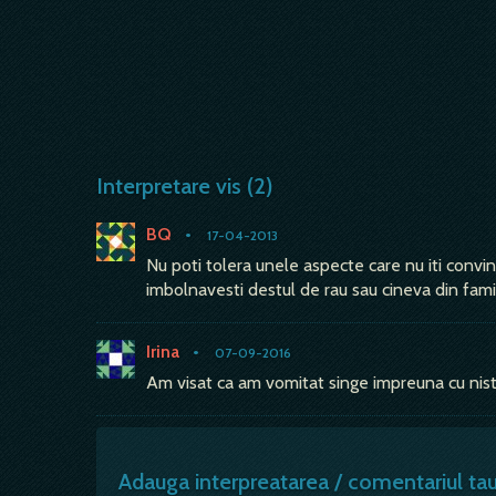
Interpretare vis (2)
BQ
•
17-04-2013
Nu poti tolera unele aspecte care nu iti convin.
imbolnavesti destul de rau sau cineva din famil
Irina
•
07-09-2016
Am visat ca am vomitat singe impreuna cu niste
Adauga interpreatarea / comentariul ta