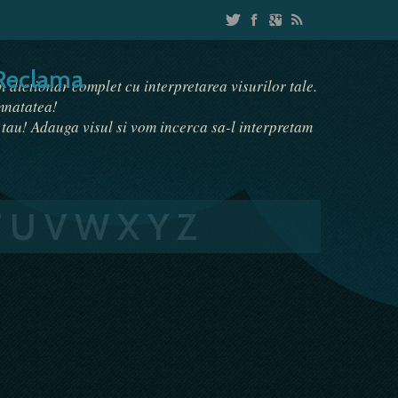
Reclama
un dictionar complet cu interpretarea visurilor tale.
emnatatea!
i tau! Adauga visul si vom incerca sa-l interpretam
T
U
V
W
X
Y
Z