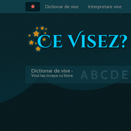
Dictionar de vise
Interpretare vise
A
B
C
D
E
Dictionar de vise
•
Visul tau incepe cu litera: