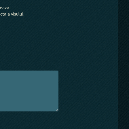
teaza.
ta a visului.