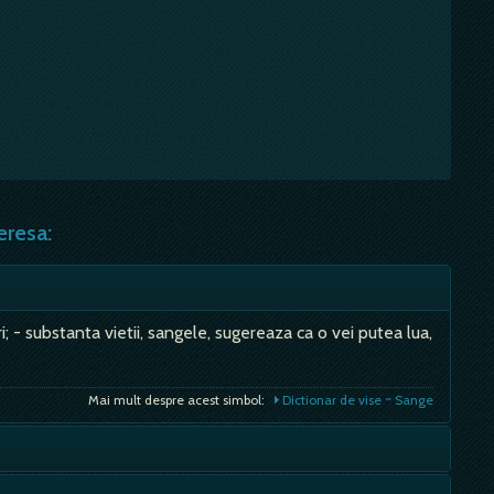
eresa:
i; - substanta vietii, sangele, sugereaza ca o vei putea lua,
Mai mult despre acest simbol:
Dictionar de vise ~ Sange
cat sau visezi la iubirea vietii tale, atractie sexuala