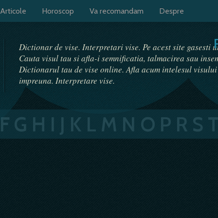
Articole
Horoscop
Va recomandam
Despre
Dictionar de vise. Interpretari vise. Pe acest site gasesti 
Cauta visul tau si afla-i semnificatia, talmacirea sau ins
Dictionarul tau de vise online. Afla acum intelesul visulu
impreuna. Interpretare vise.
F
G
H
I
J
K
L
M
N
O
P
R
S