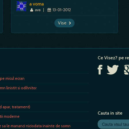
a voma
ava
|
13-01-2012
Vise
Ce Visez? pe re
 pe micul ecran
mn linistit si odihnitor
d apar, tratament)
Cauta in site
atii moderne
e sa le mananci niciodata inainte de somn