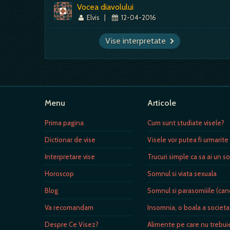
Vocea diavolului
Elvis
|
12-04-2016
Vise interpretate
Menu
Articole
Prima pagina
Cum sunt studiate visele?
Dictionar de vise
Visele vor putea fi urmarite
Interpretare vise
Trucuri simple ca sa ai un so
Horoscop
Somnul si viata sexuala
Blog
Somnul si parasomiiile (can
Va recomandam
Insomnia, o boala a societ
Despre Ce Visez?
Alimente pe care nu trebui