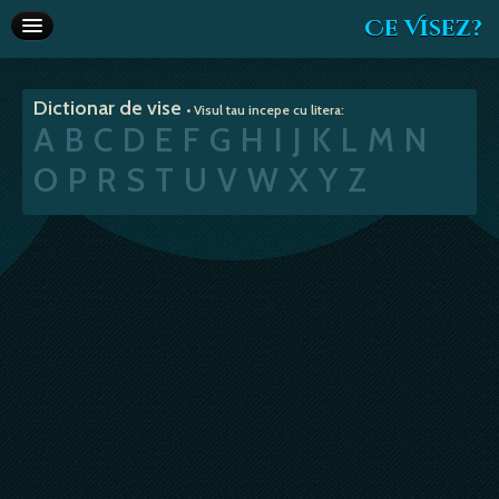
Ce Visez?
Dictionar de vise
Dictionar de vise
• Visul tau incepe cu litera:
Interpretare vise
A
B
C
D
E
F
G
H
I
J
K
L
M
N
Articole
O
P
R
S
T
U
V
W
X
Y
Z
Horoscop
Va recomandam
Despre