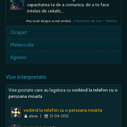
capacitatea ta de a comunica, de a te face
inteles de ceilalti,…
Mai mult despre acest simbol:
Dictionar de vise ~ Telefon
Ocupat
- ton la telefon sau cineva spune ca e ocupat
Melancolie
sau ocupat la toaleta - blocaje, piedici,
incapacitatea de…
Melancolia sugereaza o posibila neintelegere
Agresiv
cu o persoana, care v-ar putea face rau pe
Mai mult despre acest simbol:
Dictionar de vise ~ Ocupat
plan emotional. Daca in vis apare o…
- in vis o persoana poate fi agresiva fata de o
alta persoana. Visul doreste sa va
Vise interpretate
Mai mult despre acest simbol:
Dictionar de vise ~ Melancolie
atentioneze ca in…
Vise postate care au legatura cu
vorbind la telefon cu o
Mai mult despre acest simbol:
Dictionar de vise ~ Agresiv
persoana moarta
vorbind la telefon cu o persoana moarta
alexa
|
21-04-2012