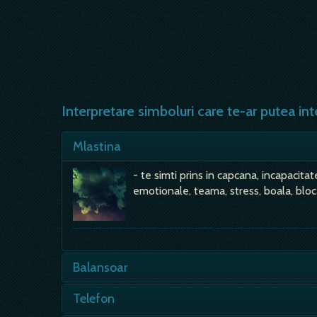
Interpretare simboluri care te-ar putea int
Mlastina
- te simti prins in capcana, incapacit
emotionale, teama, stress, boala, bloca
Balansoar
- visul acesta prevesteste instabilitat
Telefon
niste suferinte fizice, care vin si tre