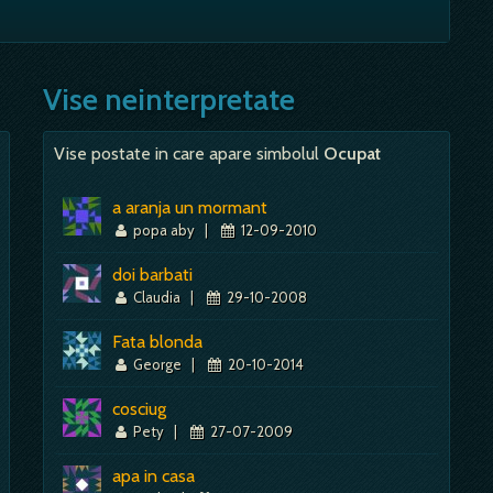
 si placeri. Sa vezi…
referire la capacitatea ta de a comunica, de a te face inteles
ta celorlalti; - suna telefonul si raspunzi, ridici receptorul
e a inainta, te simti prins in capcana de unele probleme,
Mai mult despre acest simbol:
Dictionar de vise ~ Balansoar
perioada dificila, lipsa de directie.…
Vise neinterpretate
Mai mult despre acest simbol:
Dictionar de vise ~ Telefon
Vise postate in care apare simbolul
Ocupat
Mai mult despre acest simbol:
Dictionar de vise ~ Noroi
a aranja un mormant
popa aby
|
12-09-2010
doi barbati
Claudia
|
29-10-2008
Fata blonda
George
|
20-10-2014
cosciug
Pety
|
27-07-2009
apa in casa