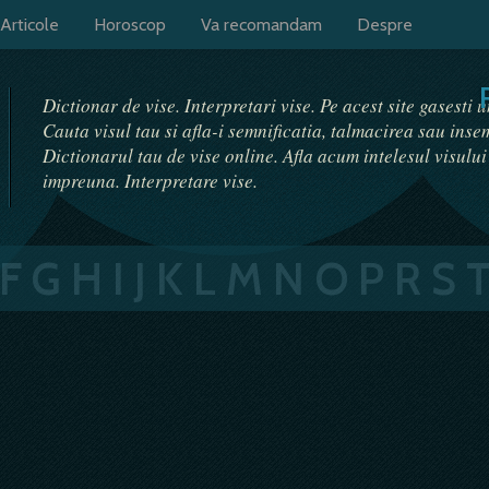
Articole
Horoscop
Va recomandam
Despre
Dictionar de vise. Interpretari vise. Pe acest site gasesti 
Cauta visul tau si afla-i semnificatia, talmacirea sau ins
Dictionarul tau de vise online. Afla acum intelesul visulu
impreuna. Interpretare vise.
F
G
H
I
J
K
L
M
N
O
P
R
S