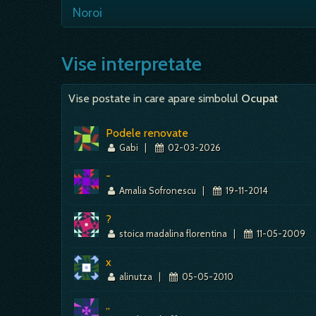
sugereaza un mediu inconjurator frumos
- vesti, dar si niste castiguri; - face 
Noroi
de ceilalti, modul tau de exprimare in fa
- folosesti cu succes informatiile…
- blocaj, griji, lipsuri, incapacitatea d
instabilitate emotionala sau materiala, 
Vise interpretate
Vise postate in care apare simbolul
Ocupat
Podele renovate
Gabi
|
02-03-2026
-
Amalia Sofronescu
|
19-11-2014
?
stoica madalina florentina
|
11-05-2009
x
alinutza
|
05-05-2010
,,