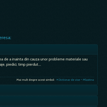
eresa:
atea de a inainta din cauza unor probleme materiale sau
je, piedici, timp pierdut.…
Mai mult despre acest simbol:
Dictionar de vise ~ Mlastina
e in ceea ce priveste starea ta de sanatate; - te incearca
c, s-ar putea sa te imbolnavesti; Sa vezi un balansoar ocupat