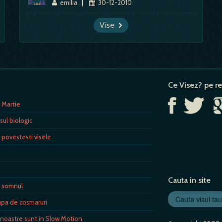
emilia
|
30-12-2010
Vise
Ce Visez? pe re
8 Martie
sul biologic
 povestesti visele
Cauta in site
ra somnul
apa de cosmaruri
 noastre sunt in Slow Motion