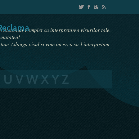
Reclama
un dictionar complet cu interpretarea visurilor tale.
emnatatea!
i tau! Adauga visul si vom incerca sa-l interpretam
T
U
V
W
X
Y
Z