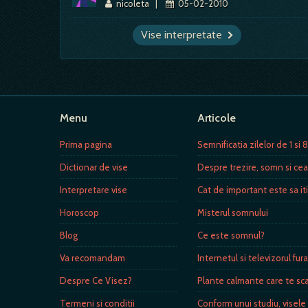
nicoleta
|
05-02-2010
Vise interpretate
Menu
Articole
Prima pagina
Semnificatia zilelor de 1 si 
Dictionar de vise
Despre trezire, somn si cea
Interpretare vise
Cat de important este sa iti
Horoscop
Misterul somnului
Blog
Ce este somnul?
Va recomandam
Internetul si televizorul fu
Despre Ce Visez?
Plante calmante care te sc
Termeni si conditii
Conform unui studiu, visele