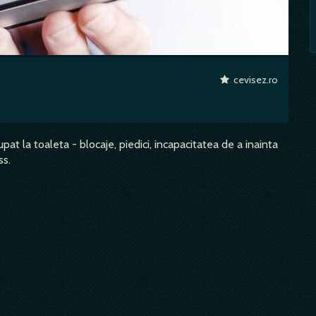
cevisez.ro
at la toaleta - blocaje, piedici, incapacitatea de a inainta
ss.