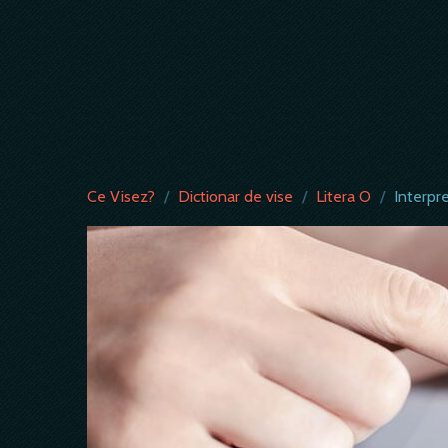
Ce Visez?
/
Dictionar de vise
/
Litera O
/
Interpr