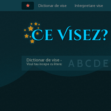
Dictionar de vise
Interpretare vise
A
B
C
D
E
Dictionar de vise
•
Visul tau incepe cu litera: