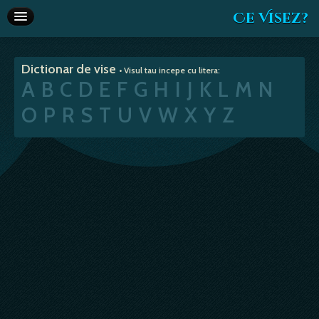
Ce Visez?
Dictionar de vise
Dictionar de vise
• Visul tau incepe cu litera:
Interpretare vise
A
B
C
D
E
F
G
H
I
J
K
L
M
N
Articole
O
P
R
S
T
U
V
W
X
Y
Z
Horoscop
Va recomandam
Despre