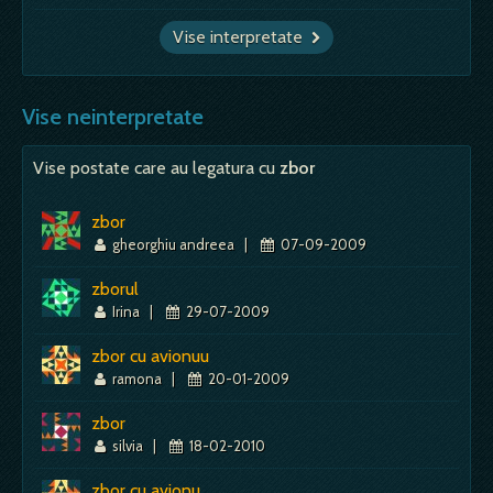
Vise interpretate
Vise neinterpretate
Vise postate care au legatura cu
zbor
zbor
gheorghiu andreea
|
07-09-2009
zborul
Irina
|
29-07-2009
zbor cu avionuu
ramona
|
20-01-2009
zbor
silvia
|
18-02-2010
zbor cu avionu