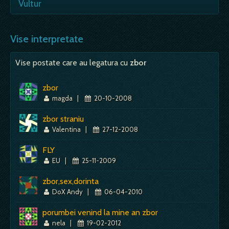
- potrivit explicatiilor moderne, vesti
Vis foarte bun, prevesteste marire si putere.
Vultur
importante de…
Visul cu inger inseamna, in mod obisnuit,
noroc, mai ales daca ingerul se afla…
- propria determinare, ambitie, vointa, dorinta
Mai mult despre acest simbol:
Dictionar de vise ~ Porumbel
de a reusi, de a depasi rivalii, forta de a
Vise interpretate
Mai mult despre acest simbol:
Dictionar de vise ~ Inger, ingeri
invinge, agresivitate, atac; atrage atentia…
Vise postate care au legatura cu
zbor
Mai mult despre acest simbol:
Dictionar de vise ~ Vultur
zbor
magda
|
20-10-2008
zbor straniu
Valentina
|
27-12-2008
FLY
EU
|
25-11-2009
zbor,sex,dorinta
DoX Andy
|
06-04-2010
porumbei venind la mine an zbor
nela
|
19-02-2012