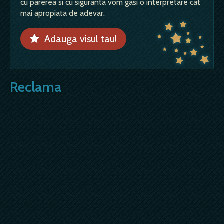
cu parerea si cu siguranta vom gasi o interpretare cat
mai apropiata de adevar.
Adauga visul tau!
Reclama