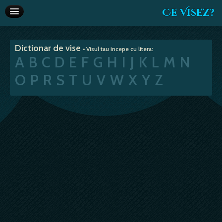
Ce Visez?
Dictionar de vise
Dictionar de vise
• Visul tau incepe cu litera:
Interpretare vise
A
B
C
D
E
F
G
H
I
J
K
L
M
N
Articole
O
P
R
S
T
U
V
W
X
Y
Z
Horoscop
Va recomandam
Despre