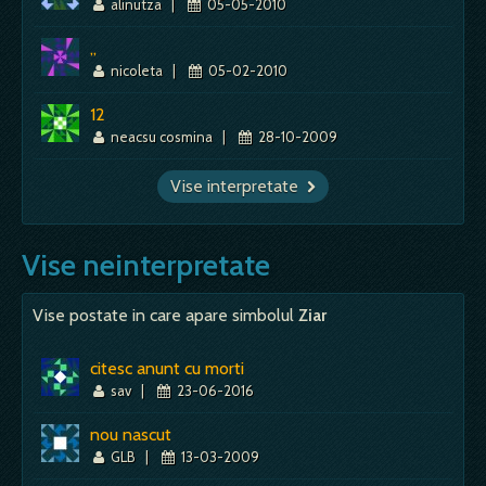
alinutza
|
05-05-2010
,,
nicoleta
|
05-02-2010
12
neacsu cosmina
|
28-10-2009
Vise interpretate
Vise neinterpretate
Vise postate in care apare simbolul
Ziar
citesc anunt cu morti
sav
|
23-06-2016
nou nascut
GLB
|
13-03-2009