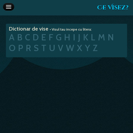
Ce Visez?
Dictionar de vise
Dictionar de vise
• Visul tau incepe cu litera:
Interpretare vise
A
B
C
D
E
F
G
H
I
J
K
L
M
N
Articole
O
P
R
S
T
U
V
W
X
Y
Z
Horoscop
Va recomandam
Despre