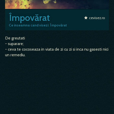
Împovărat
cevisez.ro
Ce inseamna cand visezi: Împovărat
De greutati
- suparare;
- ceva te cocoseaza in viata de zi cu zi si inca nu gasesti nici
un remediu.