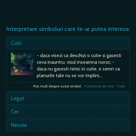
Interpretare simboluri care te-ar putea interesa:
Cutii
- daca visezi ca deschizi o cutie si gasesti
ceva inauntru, visul inseamna noroc; -
daca nu gasesti nimic in cutie, e semn ca
planurile tale nu se vor implini.…
Mai mult despre acest simbol:
Dictionar de vise ~ Cutii
Legat
Esti legat - semn rau, de suparare, necaz;
Cer
- esti limitat de viata de zi cu zi, ai vrea sa
evadezi un pic, dar nu-i timp si nici
Senin - e semn bun, de fericire, liniste
Nevoie
posibilitati nu ai pentru asa ceva; Legatura,
sufleteasca si prietenie statornica; - vei