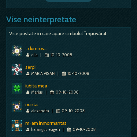
Vise neinterpretate
Vise postate in care apare simbolul
Împovărat
...dureros...
ella
|
10-10-2008
serpi
MARIA VISAN
|
10-10-2008
iubita mea
Marius
|
09-10-2008
nunta
alexandra
|
09-10-2008
m-am inmormantat
harangus eugen
|
09-10-2008