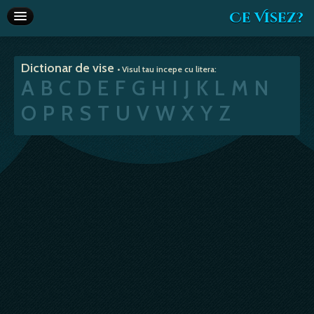
Ce Visez?
Dictionar de vise
Dictionar de vise
• Visul tau incepe cu litera:
Interpretare vise
A
B
C
D
E
F
G
H
I
J
K
L
M
N
Articole
O
P
R
S
T
U
V
W
X
Y
Z
Horoscop
Va recomandam
Despre