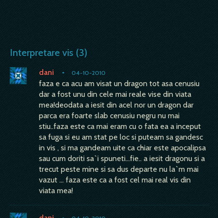
Interpretare vis (3)
dani
•
04-10-2010
faza e ca acu am visat un dragon tot asa cenusiu
dar a fost unu din cele mai reale vise din viata
mea!deodata a iesit din acel nor un dragon dar
parca era foarte slab cenusiu negru nu mai
stiu..faza este ca mai eram cu o fata ea a inceput
sa fuga si eu am stat pe loc si puteam sa gandesc
in vis , si ma gandeam uite ca chiar este apocalipsa
sau cum doriti sa`i spuneti...fie.. a iesit dragonu si a
trecut peste mine si sa dus departe nu la`m mai
vazut ... faza este ca a fost cel mai real vis din
viata mea!
dani
•