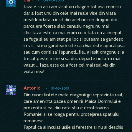
04-10-2010
faza e ca acu am visat un dragon tot asa cenusiu
dar a fost unu din cele mai reale vise din viata
mea!deodata a iesit din acel nor un dragon dar
parca era foarte slab cenusiu negru nu mai
stiu..faza este ca mai eram cu o fata ea a inceput
sa fuga si eu am stat pe loc si puteam sa gandesc
in vis , si ma gandeam uite ca chiar este apocalipsa
sau cum doriti sa`i spuneti...fie.. a iesit dragonu si a
trecut peste mine si sa dus departe nu la`m mai
vazut ... faza este ca a fost cel mai real vis din
viata mea!
Antonio
•
31-10-2013
Din cunostintele mele dragonii gri reprezinta raul,
care ameninta pacea omenirii. Maica Domnului e
prezenta si ea, din cate stiu e ocrotitoarea
Romaniei si se roaga pentru protejarea spatiului
romanesc.
Faptul ca ai incuiat usile si ferestre si nu ai deschis