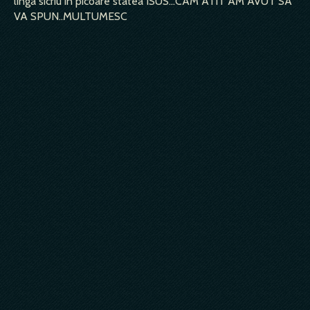
linga sicriu in picoare statea ISUS...CAM ATIT AM AVUT SA
VA SPUN..MULTUMESC