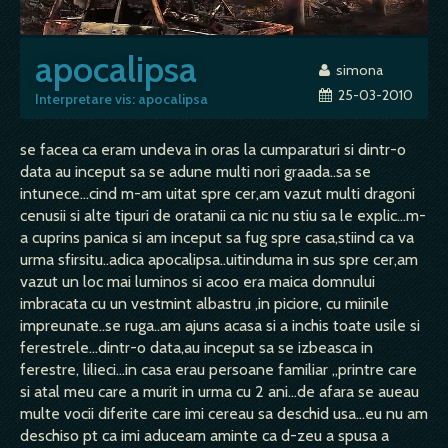
apocalipsa
simona
25-03-2010
Interpretare vis: apocalipsa
se facea ca eram undeva in oras la cumparaturi si dintr-o
data au inceput sa se adune multi nori graada..sa se
intunece...cind m-am uitat spre cer,am vazut multi dragoni
cenusii si alte tipuri de oratanii ca nic nu stiu sa le explic...m-
a cuprins panica si am inceput sa fug spre casa,stiind ca va
urma sfirsitu..adica apocalipsa..uitinduma in sus spre cer,am
vazut un loc mai luminos si acoo era maica domnului
imbracata cu un vestmint albastru ,in piciore, cu miinile
impreunate..se ruga..am ajuns acasa si a inchis toate usile si
ferestrele...dintr-o data,au inceput sa se izbeasca in
ferestre, lilieci...in casa erau persoane familiar ,,printre care
si atal meu care a murit in urma cu 2 ani...de afara se aueau
multe vocii diferite care imi cereau sa deschid usa...eu nu am
deschiso pt ca imi aduceam aminte ca d-zeu a spusa a