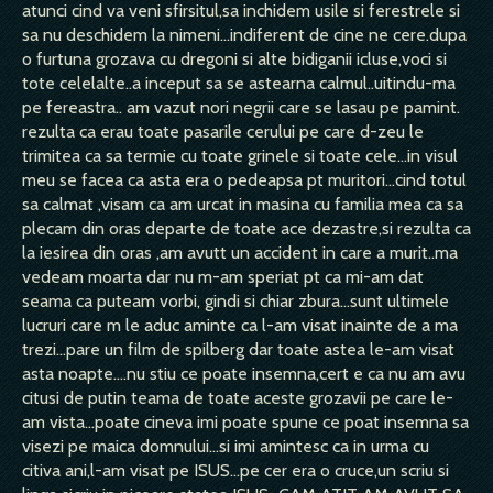
atunci cind va veni sfirsitul,sa inchidem usile si ferestrele si
sa nu deschidem la nimeni...indiferent de cine ne cere.dupa
o furtuna grozava cu dregoni si alte bidiganii icluse,voci si
tote celelalte..a inceput sa se astearna calmul..uitindu-ma
pe fereastra.. am vazut nori negrii care se lasau pe pamint.
rezulta ca erau toate pasarile cerului pe care d-zeu le
trimitea ca sa termie cu toate grinele si toate cele...in visul
meu se facea ca asta era o pedeapsa pt muritori...cind totul
sa calmat ,visam ca am urcat in masina cu familia mea ca sa
plecam din oras departe de toate ace dezastre,si rezulta ca
la iesirea din oras ,am avutt un accident in care a murit..ma
vedeam moarta dar nu m-am speriat pt ca mi-am dat
seama ca puteam vorbi, gindi si chiar zbura...sunt ultimele
lucruri care m le aduc aminte ca l-am visat inainte de a ma
trezi...pare un film de spilberg dar toate astea le-am visat
asta noapte....nu stiu ce poate insemna,cert e ca nu am avu
citusi de putin teama de toate aceste grozavii pe care le-
am vista...poate cineva imi poate spune ce poat insemna sa
visezi pe maica domnului...si imi amintesc ca in urma cu
citiva ani,l-am visat pe ISUS...pe cer era o cruce,un scriu si