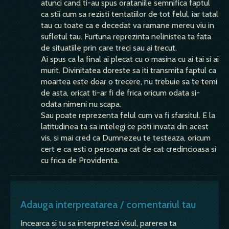
atunci cand ti-au spus orataniile semnifica faptul
ca stii cum sa rezisti tentatiilor de tot felul, iar tatal
tau cu toate ca e decedat va ramane mereu viu in
sufletul tau. Furtuna reprezinta nelinistea ta fata
de situatiile prin care treci sau ai trecut.
Ai spus ca la final ai plecat cu o masina cu ai tai si ai
murit. Divinitatea doreste sa iti transmita faptul ca
moartea este doar o trecere, nu trebuie sa te temi
de asta, oricat ti-ar fi de frica oricum odata si-
odata nimeni nu scapa.
Sau poate reprezenta felul cum va fi sfarsitul. E la
latitudinea ta sa intelegi ce poti invata din acest
vis, si mai cred ca Dumnezeu te testeaza, oricum
cert e ca esti o persoana cat de cat credincioasa si
cu frica de Providenta.
Adauga interpreatarea / comentariul tau
Incearca si tu sa interpretezi visul, parerea ta