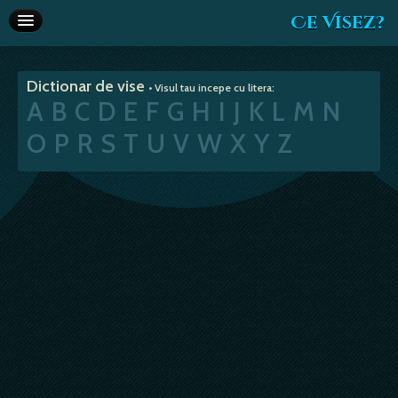
Ce Visez?
Dictionar de vise
Dictionar de vise
• Visul tau incepe cu litera:
Interpretare vise
A
B
C
D
E
F
G
H
I
J
K
L
M
N
Articole
O
P
R
S
T
U
V
W
X
Y
Z
Horoscop
Va recomandam
Despre