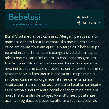
Bebeluşi
Adelina
04-05-2016
Interpretare vis: Bebeluşi
Buna! Visul meu a fost cam asa....Alergam pe sosea la un
moment dat am facut la dreapta si o masina era sa ma
calce am depasit'o si am ajuns la o targa cu 2 bebelusi pe
ea unul era mort mama lui il plangea si celalalt mi la pus
mie in brate zicandu'mi ca am un copil sanatos gras era
foarte frumos!!!(deocamdata nu imi doresc un copil sora
mea imi tot spune cat e de puternic sentimentul) in fine sa
revenim la vis si l'am loat in brate sa prelins pe mine si
simteam cum se rup organele interne din el si nu mai
respira,atunci am chemat asistenta si la facut iar sa respire
sa isi revina si imi tot arata copiul de langa mine care era
mort ff slab si plin de sange....Va multumesc pt atentie
acum va rog daca se poate sa aflu ce a fost cu acest vis