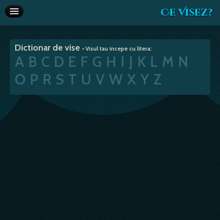
Ce Visez?
Dictionar de vise
Dictionar de vise
• Visul tau incepe cu litera:
Interpretare vise
A
B
C
D
E
F
G
H
I
J
K
L
M
N
Articole
O
P
R
S
T
U
V
W
X
Y
Z
Horoscop
Va recomandam
Despre