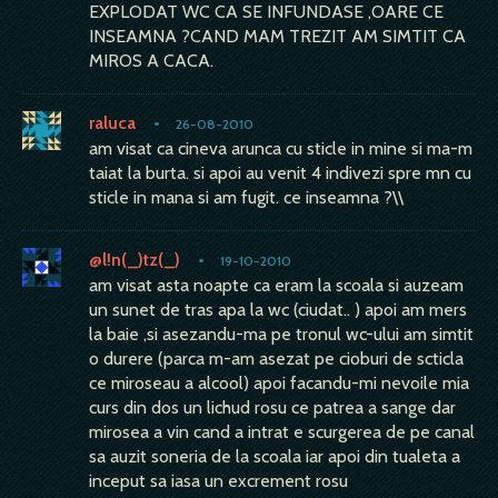
EXPLODAT WC CA SE INFUNDASE ,OARE CE
INSEAMNA ?CAND MAM TREZIT AM SIMTIT CA
MIROS A CACA.
raluca
•
26-08-2010
am visat ca cineva arunca cu sticle in mine si ma-m
taiat la burta. si apoi au venit 4 indivezi spre mn cu
sticle in mana si am fugit. ce inseamna ?\\
@l!n(_)tz(_)
•
19-10-2010
am visat asta noapte ca eram la scoala si auzeam
un sunet de tras apa la wc (ciudat.. ) apoi am mers
la baie ,si asezandu-ma pe tronul wc-ului am simtit
o durere (parca m-am asezat pe cioburi de scticla
ce miroseau a alcool) apoi facandu-mi nevoile mia
curs din dos un lichud rosu ce patrea a sange dar
mirosea a vin cand a intrat e scurgerea de pe canal
sa auzit soneria de la scoala iar apoi din tualeta a
inceput sa iasa un excrement rosu