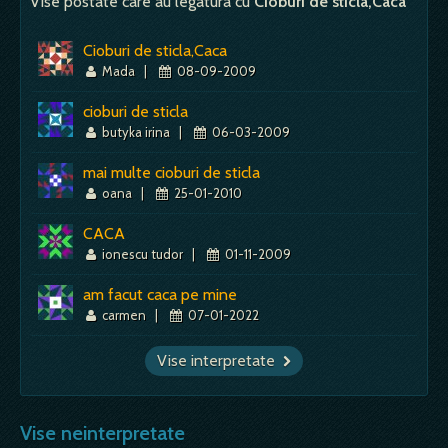
Vise postate care au legatura cu
Cioburi de sticla,Caca
Mai mult despre acest simbol:
Dictionar de vise ~ Punga
Cioburi de sticla,Caca
Mada
|
08-09-2009
cioburi de sticla
butyka irina
|
06-03-2009
mai multe cioburi de sticla
oana
|
25-01-2010
CACA
ionescu tudor
|
01-11-2009
am facut caca pe mine
carmen
|
07-01-2022
Vise interpretate
Vise neinterpretate