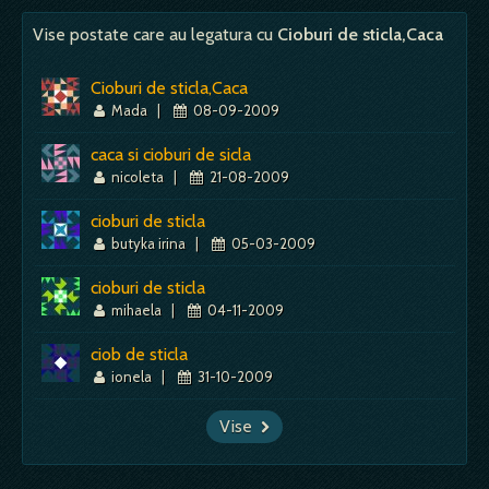
Vise postate care au legatura cu
Cioburi de sticla,Caca
Cioburi de sticla,Caca
Mada
|
08-09-2009
caca si cioburi de sicla
nicoleta
|
21-08-2009
cioburi de sticla
butyka irina
|
05-03-2009
cioburi de sticla
mihaela
|
04-11-2009
ciob de sticla
ionela
|
31-10-2009
Vise