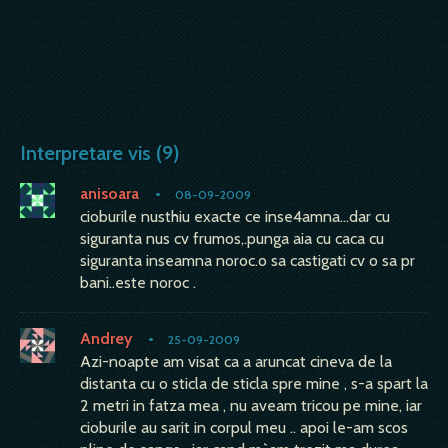
Interpretare vis (9)
anisoara
•
08-09-2009
cioburile nusthiu exacte ce inse4amna...dar cu
siguranta nus cv frumos,.punga aia cu caca cu
siguranta inseamna noroc.o sa castigati cv o sa pr
bani..este noroc .
Andrey
•
25-09-2009
Azi-noapte am visat ca a aruncat cineva de la
distanta cu o sticla de sticla spre mine , s-a spart la
2 metri in fatza mea , nu aveam tricou pe mine, iar
cioburile au sarit in corpul meu .. apoi le-am scos