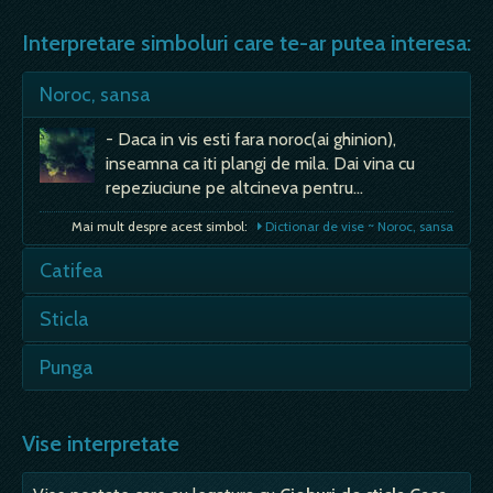
Interpretare simboluri care te-ar putea interesa:
Noroc, sansa
- Daca in vis esti fara noroc(ai ghinion),
inseamna ca iti plangi de mila. Dai vina cu
repeziuciune pe altcineva pentru…
Mai mult despre acest simbol:
Dictionar de vise ~ Noroc, sansa
Catifea
- un vis bun, in general, dar mai depinde de
Sticla
culoarea si de dimensiunile materialului visat;
Neagra - durere, ceva negativ din…
- semn rau, de inselare si amagire; - vei fi
Punga
inselat sau te vei insela de unul singur. Plina -
Mai mult despre acest simbol:
Dictionar de vise ~ Catifea
prosperitate in realitatea…
- de visezi ca gasesti o punga cu bani, vei
avea succes in dragoste, dar nu si in afaceri; -
Vise interpretate
Mai mult despre acest simbol:
Dictionar de vise ~ Sticla
se mai…