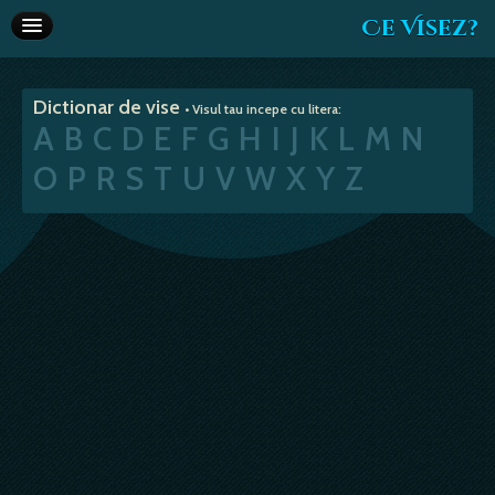
Ce Visez?
Dictionar de vise
Dictionar de vise
• Visul tau incepe cu litera:
Interpretare vise
A
B
C
D
E
F
G
H
I
J
K
L
M
N
Articole
O
P
R
S
T
U
V
W
X
Y
Z
Horoscop
Va recomandam
Despre