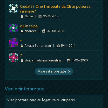
Ciudat?? Cine I mi poate da CE ar putea sa
insemne?
Nadia
|
05-11-2015
cui in talpa
andreea
|
02-08-2021
-
Amalia Sofronescu
|
19-11-2014
?
stoica madalina florentina
|
11-05-2009
Vise interpretate
Vise neinterpretate
Vise postate care au legatura cu
ciuperci