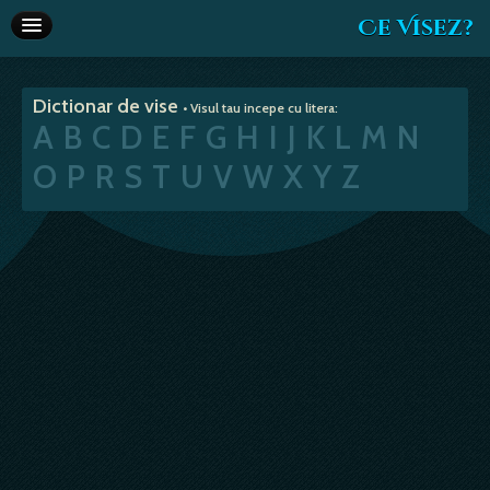
Ce Visez?
Dictionar de vise
Dictionar de vise
• Visul tau incepe cu litera:
Interpretare vise
A
B
C
D
E
F
G
H
I
J
K
L
M
N
Articole
O
P
R
S
T
U
V
W
X
Y
Z
Horoscop
Va recomandam
Despre