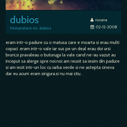
dubios
roxana
02-12-2008
Interpretare vis: dubios
eram intr-o padure cu o matusa care e moarta si erau multi
copaci .eram intr-o vale iar sus pe un deal erau doi ursi
bruni,si pravaleau o buturuga la vale cand ne-au vazut au
inceput sa alerge spre noi.noi am reusit sa iesim din padure
si am iesit intr-un loc cu iarba verde si ne astepta cineva
dar eu acum eram singura.si nu mai stiu .