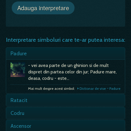
Interpretare simboluri care te-ar putea interesa:
Padure
- vei avea parte de un ghinion si de mult
dispret din partea celor din jur; Padure mare,
deasa, codru - este…
Mai mult despre acest simbol:
Dictionar de vise ~ Padure
Ratacit
- intr-un oras, intr-o padure etc - treci printr-
Codru
o perioada de mare deruta, nu ai parte de
certitudine in viata de…
Des - vei fi inconjurat de oameni multi; De
Ascensor