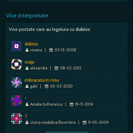
stejar sau gorun - vei scapa dintr-un necaz; -
Mai mult despre acest simbol:
Dictionar de vise ~ Ratacit
printre copaci puternici, intotdeauna…
- in plan psihologic, el semnifica circulatia intre
etajul constientului si al inconstientului. -
Vise interpretate
Mai mult despre acest simbol:
Dictionar de vise ~ Codru
urcând - situatie materiala in crestere;
optimism, sperante…
Vise postate care au legatura cu
dubios
Mai mult despre acest simbol:
Dictionar de vise ~ Ascensor
dubios
roxana
|
03-12-2008
vraja
alexandra
|
08-02-2012
imbracata in rosu
gabi
|
05-03-2020
-
Amalia Sofronescu
|
19-11-2014
?
stoica madalina florentina
|
11-05-2009