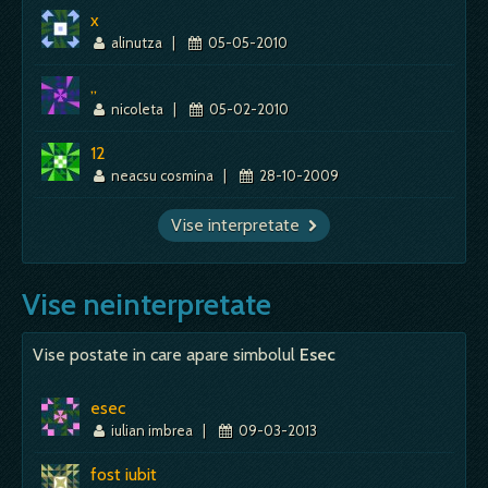
x
alinutza
|
05-05-2010
,,
nicoleta
|
05-02-2010
12
neacsu cosmina
|
28-10-2009
Vise interpretate
Vise neinterpretate
Vise postate in care apare simbolul
Esec
esec
iulian imbrea
|
09-03-2013
fost iubit