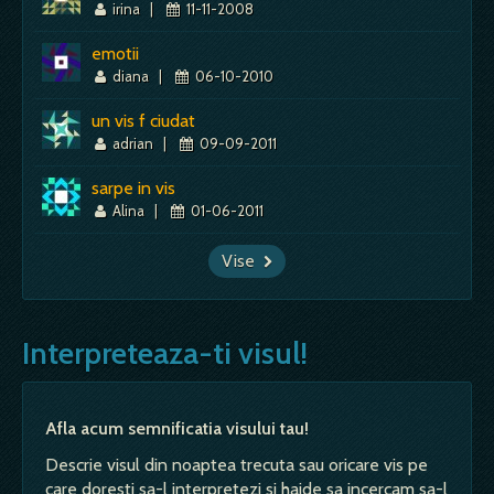
irina
|
11-11-2008
emotii
diana
|
06-10-2010
un vis f ciudat
adrian
|
09-09-2011
sarpe in vis
Alina
|
01-06-2011
Vise
Interpreteaza-ti visul!
Afla acum semnificatia visului tau!
Descrie visul din noaptea trecuta sau oricare vis pe
care doresti sa-l interpretezi si haide sa incercam sa-l