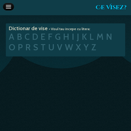
Ce Visez?
Dictionar de vise
Dictionar de vise
• Visul tau incepe cu litera:
Interpretare vise
A
B
C
D
E
F
G
H
I
J
K
L
M
N
Articole
O
P
R
S
T
U
V
W
X
Y
Z
Horoscop
Va recomandam
Despre