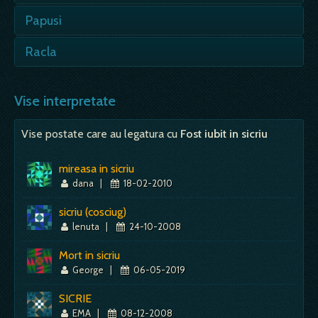
- vei primi o veste buna; - intotdeauna
Papusi
cocosul a fost cel mai de incredere vestitor;
pe nebanuite caci el afla,…
- e bine, inseamna ca esti iubit, cineva te
Racla
iubeste.…
Mai mult despre acest simbol:
Dictionar de vise ~ Cocos
Cosciug, sicriu - prevestire de moarte;
Mai mult despre acest simbol:
Dictionar de vise ~ Papusi
moartea da un semn, dar asta nu inseamna ca
Vise interpretate
va si trece la actiune; e…
Vise postate care au legatura cu
Fost iubit in sicriu
Mai mult despre acest simbol:
Dictionar de vise ~ Racla
mireasa in sicriu
dana
|
18-02-2010
sicriu (cosciug)
lenuta
|
24-10-2008
Mort in sicriu
George
|
06-05-2019
SICRIE
EMA
|
08-12-2008