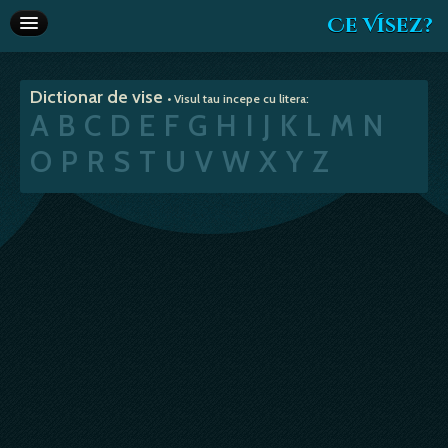
Ce Visez?
Dictionar de vise
Dictionar de vise
• Visul tau incepe cu litera:
Interpretare vise
A
B
C
D
E
F
G
H
I
J
K
L
M
N
Articole
O
P
R
S
T
U
V
W
X
Y
Z
Horoscop
Va recomandam
Despre