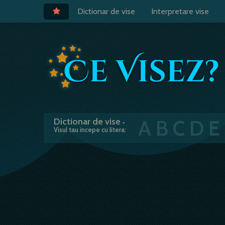
Dictionar de vise
Interpretare vise
A
B
C
D
E
Dictionar de vise
•
Visul tau incepe cu litera: