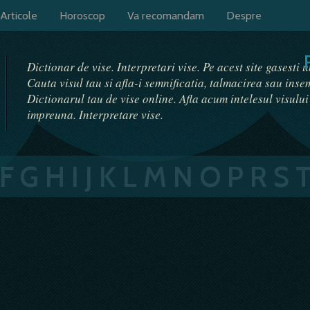
Articole
Horoscop
Va recomandam
Despre
Dictionar de vise. Interpretari vise. Pe acest site gasesti 
Cauta visul tau si afla-i semnificatia, talmacirea sau ins
Dictionarul tau de vise online. Afla acum intelesul visulu
impreuna. Interpretare vise.
F
G
H
I
J
K
L
M
N
O
P
R
S