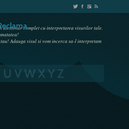
Reclama
un dictionar complet cu interpretarea visurilor tale.
emnatatea!
i tau! Adauga visul si vom incerca sa-l interpretam
T
U
V
W
X
Y
Z