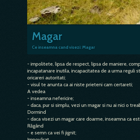
Magar
Ce inseamna cand visezi: Magar
- impolitete, lipsa de respect, lipsa de maniere, comp
incapatanare inutila, incapacitatea de a urma reguli s
oricareri autoritati;
- visul te anunta ca ai niste prieteni cam certareti;
A vedea
- inseamna nefericire;
- daca, pur si simplu, vezi un magar si nu ai nici o tre
Dormind
- daca visezi un magar care doarme, inseamna ca esti 
Răgând
- e semn ca vei fi jignit;
Impovărat