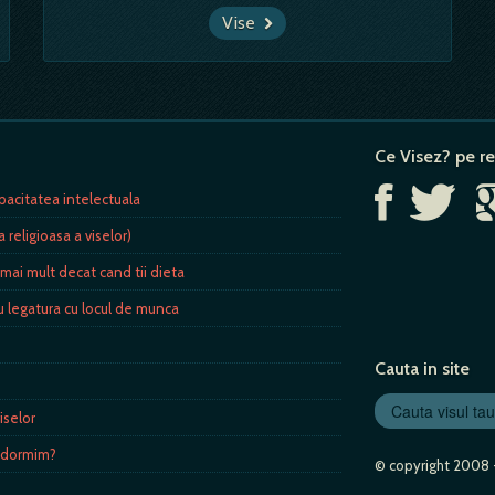
Vise
Ce Visez? pe re
pacitatea intelectuala
a religioasa a viselor)
 mai mult decat cand tii dieta
au legatura cu locul de munca
Cauta in site
iselor
a dormim?
© copyright 2008 