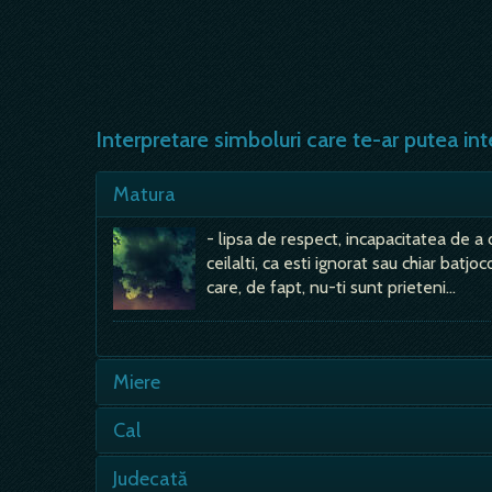
Interpretare simboluri care te-ar putea int
Matura
- lipsa de respect, incapacitatea de a d
ceilalti, ca esti ignorat sau chiar batjoc
care, de fapt, nu-ti sunt prieteni…
Miere
- vei face niste lucruri din care vei ca
Cal
mica, nici prea mare, nici prea indelung
amagire, idealism, incapacitatea de a a
- animal frumos ce inspira siguranta, p
Judecată