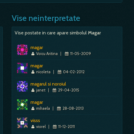
ati de a te bucura; - prevestire a unei mari placeri; Alb - e
i bune…
ciodata, se pare, intalnirea cu autoritatea nu a fost si,
Mai mult despre acest simbol:
Dictionar de vise ~ Miere
posibila o confruntare, din care s-ar putea sa iesi un pic
Vise neinterpretate
Mai mult despre acest simbol:
Dictionar de vise ~ Cal
Vise postate in care apare simbolul
Magar
Mai mult despre acest simbol:
Dictionar de vise ~ Judecată
magar
Voicu Aritina
|
11-05-2009
magar
nicoleta
|
04-02-2012
magarul si noroiul
janet
|
29-04-2015
magar
mihaela
|
28-08-2013
visss
viorel
|
11-12-2011