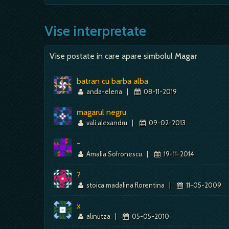
orizontul tau zilnic; deci, noi posibilit
semn bun, esti iubit de oameni, relati
La judecatorie - vei avea o suparare; ni
probabil ca nu va fi, prea placuta; - e 
Vise interpretate
sifonat.…
Vise postate in care apare simbolul
Magar
batran cu barba alba
anda-elena
|
08-11-2019
magarul negru
vali alexandru
|
09-02-2013
-
Amalia Sofronescu
|
19-11-2014
?
stoica madalina florentina
|
11-05-2009
x
alinutza
|
05-05-2010