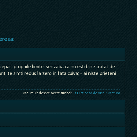
eresa:
epasi propriile limite, senzatia ca nu esti bine tratat de
orit, te simti redus la zero in fata cuiva; - ai niste prieteni
Mai mult despre acest simbol:
Dictionar de vise ~ Matura
stiga; - in general, mierea inseamna o bucurie, nici prea
a, dar nici prea scurta; Mancand - iluzii, sperante desarte,
ccepta realitatea, vise…
utere, dorinta si posibilitate de a cunoaste dincolo de