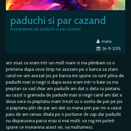
paduchi si par cazand
Interpretare vis: paduchi si par cazand
maria
26-11-2015
am visat ca eram intr-un moll mare si ma plimbam cu o
prietena dupa ceva timp ne asezam pe o banca sa stam
cand ne-am asezat jos pe banca imi spune ca sunt plina de
paduchi mari si negri si dupa acea eram intr-o baie sa ma
pieptan sa vad chiar am paduchi am dat o data cu piatanu
au cazut o gramada de paduchi mari si negri cand am dat a
doua oara cu piaptanu mam trezit cu o suvita de par pe jos
si piaptanu plin de par am dat cu mana prin par mi-a cazut
paru de am ramas chiala pe o portiune de cap dar paduchi
nu disparusera parca erau si mai multi. va rog imi puteti
spune ce inseamna acest vis. va multumesc