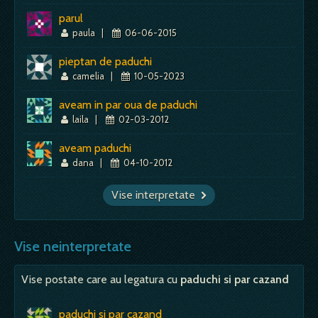
parul
paula
|
06-06-2015
pieptan de paduchi
camelia
|
10-05-2023
aveam in par oua de paduchi
laila
|
02-03-2012
aveam paduchi
dana
|
04-10-2012
Vise interpretate
Vise neinterpretate
Vise postate care au legatura cu
paduchi si par cazand
paduchi si par cazand