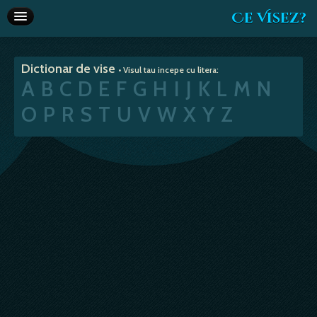
Ce Visez?
Dictionar de vise
Dictionar de vise
• Visul tau incepe cu litera:
Interpretare vise
A
B
C
D
E
F
G
H
I
J
K
L
M
N
Articole
O
P
R
S
T
U
V
W
X
Y
Z
Horoscop
Va recomandam
Despre