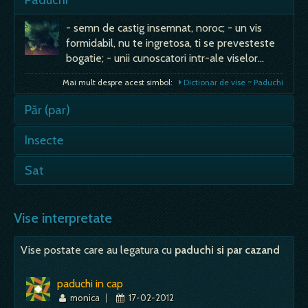
- semn de castig insemnat, noroc; - un vis
formidabil, nu te ingretosa, ti se prevesteste
bogatie; - unii cunoscatori intr-ale viselor…
Mai mult despre acest simbol:
Dictionar de vise ~ Paduchi
Păr (par)
- daca visezi, e semn ca vei fi dispretuit; Par
Insecte
alb - prevestire a unor placeri, a unor
desfatari; - e posibil ca…
- daca insectele zboara sau se tarasc spre
Sat
tine, e vorba despre o dezamagire in legatura
Mai mult despre acest simbol:
Dictionar de vise ~ Păr (par)
cu afacerile tale; - in general,…
- munca grea, cu osteneala multa; - in sat nu
e timp de sedere, de reflectie, trebuie sa fii
Vise interpretate
Mai mult despre acest simbol:
Dictionar de vise ~ Insecte
activ din zori,…
Vise postate care au legatura cu
paduchi si par cazand
Mai mult despre acest simbol:
Dictionar de vise ~ Sat
paduchi in cap
monica
|
17-02-2012