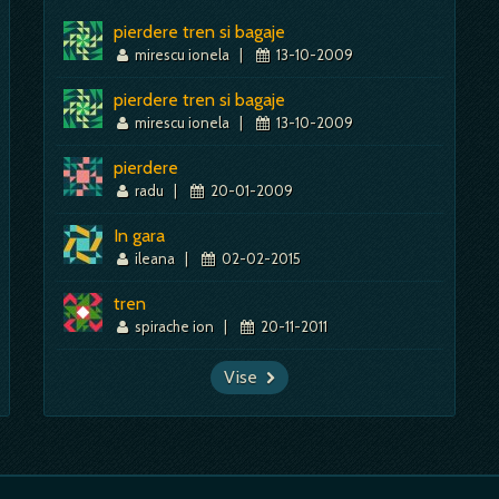
pierdere tren si bagaje
mirescu ionela
|
13-10-2009
pierdere tren si bagaje
mirescu ionela
|
13-10-2009
pierdere
radu
|
20-01-2009
In gara
ileana
|
02-02-2015
tren
spirache ion
|
20-11-2011
Vise