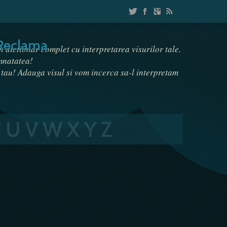
Reclama
un dictionar complet cu interpretarea visurilor tale.
emnatatea!
i tau! Adauga visul si vom incerca sa-l interpretam
T
U
V
W
X
Y
Z