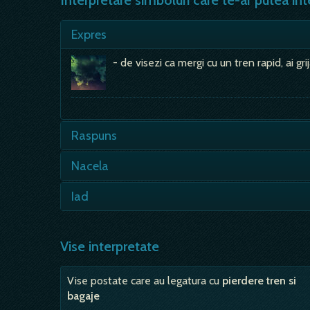
Interpretare simboluri care te-ar putea int
Expres
- de visezi ca mergi cu un tren rapid, ai gri
Raspuns
- pui o intrebare si ti se raspunde - esti 
Nacela
sa-ti ridice…
- daca visez este semn ca te asteapta d
Iad
- visul cu iad este, asa cum ne asteptam, 
placuta in viata…
Vise interpretate
Vise postate care au legatura cu
pierdere tren si
bagaje