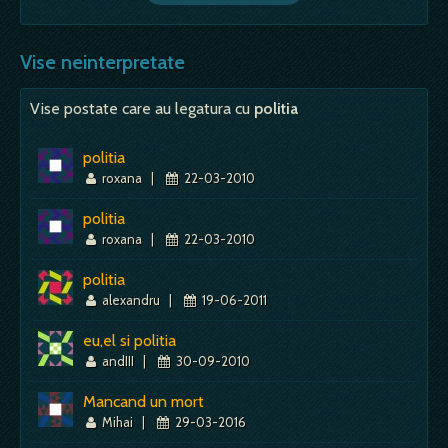
Vise neinterpretate
Vise postate care au legatura cu
politia
politia
roxana
|
22-03-2010
politia
roxana
|
22-03-2010
politia
alexandru
|
19-06-2011
eu,el si politia
andIII
|
30-09-2010
Mancand un mort
Mihai
|
29-03-2016