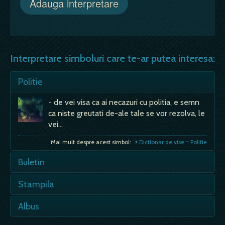
Interpretare simboluri care te-ar putea interesa:
Politie
- de vei visa ca ai necazuri cu politia, e semn
ca niste greutati de-ale tale se vor rezolva, le
vei…
Mai mult despre acest simbol:
Dictionar de vise ~ Politie
Buletin
- nerecunoasterea meritelor, controverse,
Stampila
îndoiala, nesiguranta, incertitudini; nevoia de a
demonstra ceva; cputarea identitatii,
- se spune ca ai niste acte de facut; - ai si
Albus
individualitatii, maturizare.…
niste framantari sufletesti, din fericire