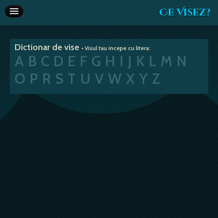
Ce Visez?
Dictionar de vise
Dictionar de vise
• Visul tau incepe cu litera:
Interpretare vise
A
B
C
D
E
F
G
H
I
J
K
L
M
N
Articole
O
P
R
S
T
U
V
W
X
Y
Z
Horoscop
Va recomandam
Despre