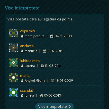
trecatoare.…
- batut spuma - aparente inselatoare;
Mai mult despre acest simbol:
Dictionar de vise ~ Buletin
minciuni, sentiment fals de implinire sau
Vise interpretate
Mai mult despre acest simbol:
Dictionar de vise ~ Stampila
multumire; - crud - piedici sau chiar finalul unui
proiect,…
Vise postate care au legatura cu
politia
Mai mult despre acest simbol:
Dictionar de vise ~ Albus
copii mici
motoipetcuta
|
04-11-2008
ancheta
manuela
|
16-12-2014
Iubirea mea
Lorena
|
13-08-2011
mafia
Anghel Miruna
|
13-05-2009
scandal
ionela
|
01-05-2010
Vise interpretate