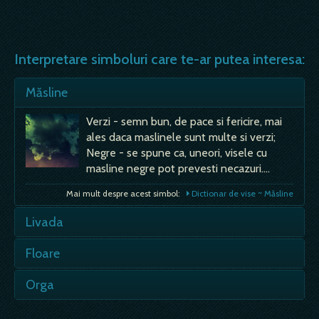
Interpretare simboluri care te-ar putea interesa:
Măsline
Verzi - semn bun, de pace si fericire, mai
ales daca maslinele sunt multe si verzi;
Negre - se spune ca, uneori, visele cu
masline negre pot prevesti necazuri.…
Mai mult despre acest simbol:
Dictionar de vise ~ Măsline
Livada
- e semn bun, de bogatie; Intotdeauna e
Floare
semn bun daca te visezi intr-o gradina, dar
dimensiunea norocului tine si de felul
Daca sunt mai multe la un loc, e semn de
Orga
fructelor. Daca sunt fructe multe si
lauda si inaltare in rang; daca rupi flori, e
coapte, e semn de succes. Daca fructele sunt rare si
semn rau, de griji si de nevoi; daca vezi
- explicatia moderna a acestui vis spune