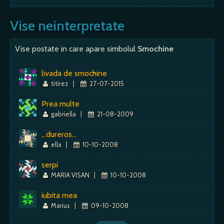
Vise neinterpretate
Vise postate in care apare simbolul
Smochine
livada de smochine
titirez
|
27-07-2015
Prea multe
gabriella
|
21-08-2009
...dureros...
ella
|
10-10-2008
serpi
MARIA VISAN
|
10-10-2008
iubita mea
Marius
|
09-10-2008