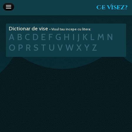
Ce Visez?
Dictionar de vise
Dictionar de vise
• Visul tau incepe cu litera:
Interpretare vise
A
B
C
D
E
F
G
H
I
J
K
L
M
N
Articole
O
P
R
S
T
U
V
W
X
Y
Z
Horoscop
Va recomandam
Despre