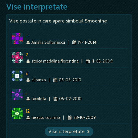
Vise interpretate
verzi, trebuie sa…
flori frumoase, e semn bun, de mare
ca a visa orga si muzica de orga inseamna
bucurie; daca sunt flori albe, vei…
boala si necazuri in familie; Vezi - e semn
Mai mult despre acest simbol:
Dictionar de vise ~ Livada
de bucurie; - o veche explicatie spune ca
Vise postate in care apare simbolul
Smochine
Mai mult despre acest simbol:
Dictionar de vise ~ Floare
asemenea vis prevesteste bucurie, mai ales daca doar
vezi…
-
Amalia Sofronescu
|
19-11-2014
Mai mult despre acest simbol:
Dictionar de vise ~ Orga
?
stoica madalina florentina
|
11-05-2009
x
alinutza
|
05-05-2010
,,
nicoleta
|
05-02-2010
12
neacsu cosmina
|
28-10-2009
Vise interpretate