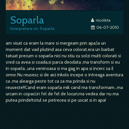
Soparla
nicoleta
06-07-2010
Interpretare vis: Soparla
am visat ca eram la mare si mergeam prin apa,la un
moment dat vad plutind asa ceva colorat,era un barbat
tatuat precum o soparla nici nu stiu cu solzi multi colorati si
cred ca avea si coada,si parca deodata ,ma transform si eu
in soparla...una veninoasa si ma gag in apa si incerc sa il
omor.Nu reusesc si de aici inkolo incepe o intreaga aventura
ca ,ma alearga peste tot ca sa ma prinda si nu
reuseste!!Cand eram soparla mik cand ma transformam...ma
urcam in copaci,in fel de fel de locuri,ma vedea dar nu ma
putea prinde!totul se petrecea si pe uscat si in apa!