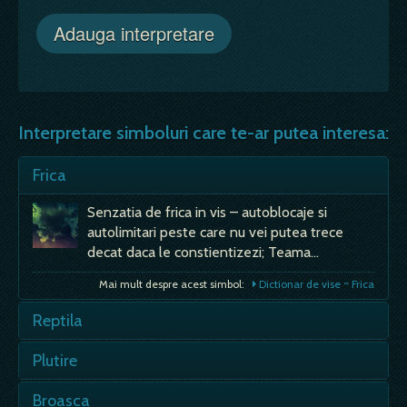
Interpretare simboluri care te-ar putea interesa:
Frica
Senzatia de frica in vis – autoblocaje si
autolimitari peste care nu vei putea trece
decat daca le constientizezi; Teama…
Mai mult despre acest simbol:
Dictionar de vise ~ Frica
Reptila
- capacitatea de a te eschiva de probleme,
Plutire
reusesti sa te sustragi de necazuri; ramai
distant si rece la problemele actuale,…
- de te visezi plutind pe apa, e semn de noroc
Broasca