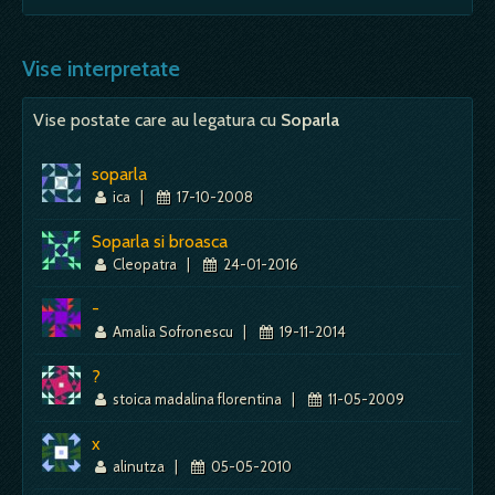
si succes imediat; - un vis cu scufundare in apa
Mai mult despre acest simbol:
Dictionar de vise ~ Reptila
e…
- semn de onoare, de cinstire; De vei manca -
vei primi o veste placuta; Mai multe la un loc -
Vise interpretate
Mai mult despre acest simbol:
Dictionar de vise ~ Plutire
intristare, nefericire; -…
Vise postate care au legatura cu
Soparla
Mai mult despre acest simbol:
Dictionar de vise ~ Broasca
soparla
ica
|
17-10-2008
Soparla si broasca
Cleopatra
|
24-01-2016
-
Amalia Sofronescu
|
19-11-2014
?
stoica madalina florentina
|
11-05-2009
x
alinutza
|
05-05-2010