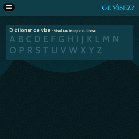
Ce Visez?
Dictionar de vise
Dictionar de vise
• Visul tau incepe cu litera:
Interpretare vise
A
B
C
D
E
F
G
H
I
J
K
L
M
N
Articole
O
P
R
S
T
U
V
W
X
Y
Z
Horoscop
Va recomandam
Despre